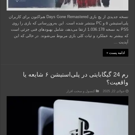
نسخه جدیدی از پچ بازی Days Gone Remastered هم‌اکنون برای کاربران
پلی‌استیشن ۵ و PC منتشر شده است. این به‌روزرسانی که بازی را روی
PS5 به نسخه 1.036.178 ارتقا می‌دهد، شامل بهبودهای فنی جزئی است
که بیشتر به عملکرد و ثبات کلی بازی مربوط می‌شوند. در حالی که این
آپدیت …
ادامه پست »
رم 24 گیگابایتی در پلی‌استیشن ۶ شایعه یا
واقعیت؟
جولای 22, 2025
کنسول و سخت افزار