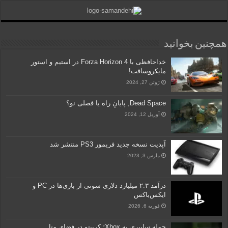
همچنین بخوانید
خداحافظی با Forza Horizon 4 در استیم و استور
مایکروسافت!
ژوئن 27, 2024
Dead Space, پایانِ راه یا فصلی نو؟
آوریل 12, 2024
آپدیت نسخه‌ جدید فریمور PS3 منتشر شد
مارس 3, 2023
درآمد ۲.۳ میلیارد دلاری سونی از بازی‌ها در PC و
ایکس‌باکس
فوریه 6, 2026
حمله سایبری به Xbox؛ کریپتو در فضای متا