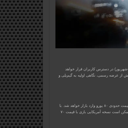
Battl در ماه آگوست (مرداد–شهریور) در دسترس کاربران قرار خواهد
ش از عرضه رسمی، نگاهی اولیه به گیم‌پلی و
طبق اطلاعات فاش‌شده، نسخه کنسولی استاندارد Battlefield 6 با قیمت حدودی ۸۰ یورو وارد بازار خواهد شد. با
این حال، همچون آنچه در مورد Call of Duty: Black Ops 6 دیدیم، ممکن است نسخه آمریکایی بازی با قیمت ۷۰