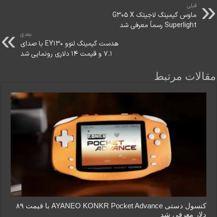
قبلی
ماوس گیمینگ لاجیتک G305 X
Superlight رسماً معرفی شد
بعدی
هدست گیمینگ لنوو EY130 با صدای
7.1 و قیمت 14 دلاری رونمایی شد
مقالات مرتبط
کنسول دستی AYANEO KONKR Pocket Advance با قیمت ۸۹
دلار معرفی شد