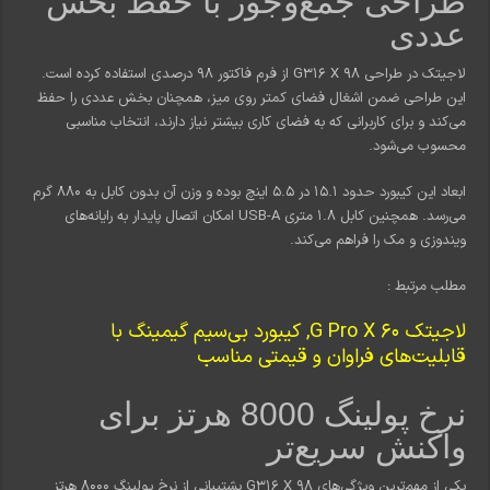
طراحی جمع‌وجور با حفظ بخش
عددی
لاجیتک در طراحی G316 X 98 از فرم فاکتور 98 درصدی استفاده کرده است.
این طراحی ضمن اشغال فضای کمتر روی میز، همچنان بخش عددی را حفظ
می‌کند و برای کاربرانی که به فضای کاری بیشتر نیاز دارند، انتخاب مناسبی
محسوب می‌شود.
ابعاد این کیبورد حدود 15.1 در 5.5 اینچ بوده و وزن آن بدون کابل به 880 گرم
می‌رسد. همچنین کابل 1.8 متری USB-A امکان اتصال پایدار به رایانه‌های
ویندوزی و مک را فراهم می‌کند.
مطلب مرتبط :
لاجیتک G Pro X 60, کیبورد بی‌سیم گیمینگ با
قابلیت‌های فراوان و قیمتی مناسب
نرخ پولینگ 8000 هرتز برای
واکنش سریع‌تر
یکی از مهم‌ترین ویژگی‌های G316 X 98 پشتیبانی از نرخ پولینگ 8000 هرتز