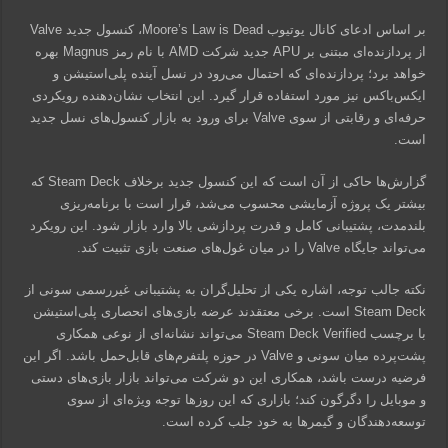
بر اساس ادعای کانال یوتیوب Moore’s Law is Dead، کنسول جدید Valve
از پردازنده‌ای مبتنی بر APU جدید شرکت AMD با نام رمز Magnus بهره
خواهد برد؛ پردازنده‌ای که احتمال می‌رود در نسل آینده پلی‌استیشن و
ایکس‌باکس نیز مورد استفاده قرار گیرد. این انتخاب نشان‌دهنده رویکردی
حرفه‌ای و رقابتی از سوی Valve برای ورود به بازار کنسول‌های نسل جدید
است.
گزارش‌ها حاکی از آن است که این کنسول جدید برخلاف Steam Deck که
بیشتر یک پروژه آزمایشی محسوب می‌شد، قرار است با برنامه‌ریزی
بلندمدت، پشتیبانی کامل و قدرت پردازشی بالا وارد بازار شود. این رویکرد
می‌تواند جایگاه Valve را در میان غول‌های صنعت بازی تثبیت کند.
نکته جالب توجه، اشاره یکی از تحلیل‌گران به پشتیبانی غیررسمی سونی از
Steam Deck است. برخی معتقدند عرضه بازی‌های انحصاری پلی‌استیشن
با برچسب Steam Deck Verified می‌تواند نشانه‌ای از نوعی همکاری
پشت‌پرده میان سونی و Valve در حوزه پلتفرم‌های قابل‌حمل باشد. اگر این
فرضیه درست باشد، همکاری این دو شرکت می‌تواند بازار بازی‌های دستی
و موبایل را دگرگون کند؛ بازاری که این روزها توجه ویژه‌ای از سوی
توسعه‌دهندگان و گیمرها به خود جلب کرده است.