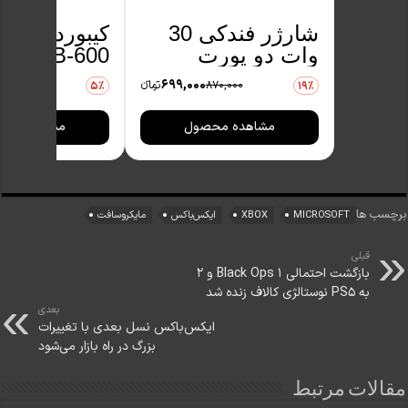
شارژر فندکی 30
کیبورد پی ن
وات دو پورت
KB-600 
ریمکس مدل
فارسی
699,000
870,000
تومانءء
990,000
5٪
19٪
RCC440
مشاهده محصول
مشاهده مح
برچسب ها
MICROSOFT
XBOX
ایکس‌باکس
مایکروسافت
قبلی
بازگشت احتمالی Black Ops 1 و 2
به PS5 نوستالژی کالاف زنده شد
بعدی
ایکس‌باکس نسل بعدی با تغییرات
بزرگ در راه بازار می‌شود
مقالات مرتبط