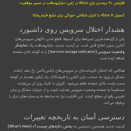
افزایش ۲۰ درصدی بازی Xbox در ژاپن؛ مایکروسافت در مسیر موفقیت
کنسول Xbox X با کنترلر شکلاتی خوراکی برای تبلیغ فیلم وانکا
هشدار اختلال سرویس روی داشبورد
یکی از آزاردهنده‌ترین تجربه‌ها برای گیمرها، قطع شدن ناگهانی سرویس‌های
آنلاین بدون اطلاع قبلی است. در آپدیت جدید، مایکروسافت یک
نمایشگر
وضعیت سرویس (Service outage indicator)
را به گوشه بالای صفحه
اضافه کرده است
.
هنگامی که اختلال تأییدشده‌ای در سرویس‌های ایکس‌باکس رخ دهد (مانند
مشکل در ورود به حساب، بازی آنلاین یا فروشگاه)، یک آیکون هشدار در گوشه
سمت راست بالای صفحه ظاهر می‌شود. کاربران با کلیک روی آن می‌توانند
مستقیماً به صفحه وضعیت سرویس هدایت شوند و از جزئیات مشکل و زمان
تقریبی رفع آن مطلع گردند. این قابلیت نیاز به مراجعه به وب‌سایت‌های دیگر را
برطرف می‌کند
.
دسترسی آسان به تاریخچه تغییرات
آپدیت جدید همچنین دسترسی به
بخش «تازه‌های چیست؟» (What’s New)