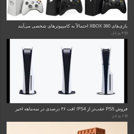
بازی‌های XBOX 360 احتمالاً به کامپیوترهای شخصی می‌آیند
4 روز قبل
فروش PS5 عقب‌تر از PS4؛ افت ۳۶ درصدی در سه‌ماهه اخیر
7 روز قبل