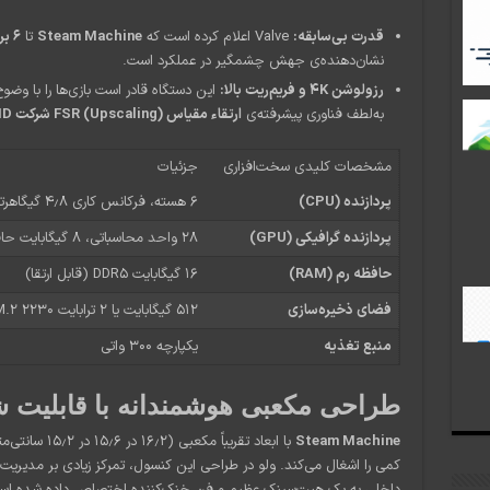
قدرت بی‌سابقه:
Valve اعلام کرده است که
Steam Machine
تا
۶ برابر قوی‌تر از Steam Deck
نشان‌دهنده‌ی جهش چشمگیر در عملکرد است.
رزولوشن 4K و فریم‌ریت بالا:
این دستگاه قادر است بازی‌ها را با وضو
به‌لطف فناوری پیشرفته‌ی
ارتقاء مقیاس (Upscaling) FSR شرکت AMD
مشخصات کلیدی سخت‌افزاری
جزئیات
پردازنده (CPU)
۶ هسته، فرکانس کاری ۴٫۸ گیگاهرتز، TDP معادل ۳۰ وات
پردازنده گرافیکی (GPU)
۲۸ واحد محاسباتی، ۸ گیگابایت حافظه‌ی GDDR6، فرکانس ۲٫۴۵ گیگاهرتز
حافظه رم (RAM)
۱۶ گیگابایت DDR5 (قابل ارتقا)
فضای ذخیره‌سازی
۵۱۲ گیگابایت یا ۲ ترابایت SSD M.2 2230 (با قابلیت ارتقا از طریق microSD)
منبع تغذیه
یکپارچه ۳۰۰ واتی
طراحی مکعبی هوشمندانه با قابلیت
Steam Machine
با ابعاد تقریبا
کمی را اشغال می‌کند. ولو در طراحی این کنسول، تمرکز زیادی بر مدیریت