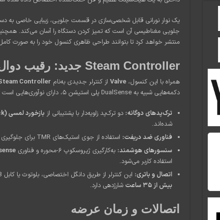
داخلی به یک هیت‌سینک عظیم و فن خنک‌کننده اختصاص داده شده اس
یک نوار نورانی قابل شخصی‌سازی در قسمت جلویی، زیبایی خاصی به دست
منتشر خواهد کرد تا بتوانند طراحی ظاهری کنسول خود را به صورت کام
Steam Controller جدید: رقیب دوال‌سنس و ایکس باکس
همراه با این کنسول،
Valve
از کنترلر جدیدی به‌نام
Steam Controller
دکمه‌هایی شبیه به DualSense پلی استیشن ۵، دارای نوآوری‌هایی است که تجربه‌ی گیمینگ را متحول می‌کند:
ترک‌پدهای دوگانه:
دو ترک‌پد زاویه‌دار با پشتیبانی از
بازخورد لمسی (Haptic Feedback)
شده‌اند.
فناوری ضد دریفت:
استفاده از جوی استیک‌های TMR برای جلوگیری از پدیده‌ی آزاردهنده‌ی دریفت (Drift).
سنسورهای هوشمند:
به‌کارگیری ژیروسکوپ ۶-محوره و فناوری
sense
استفاده کاربر می‌شود.
اتصال و باتری:
این کنترلر از طریق دانگل اختصاصی، بلوتوث یا کابل USB به دستگاه متصل می‌شود و با یک بار شارژ،
بیش از ۳۵ ساعت
شارژدهی دارد.
اتصالات و زمان عرضه