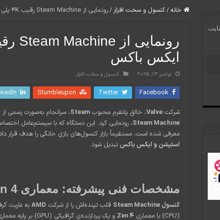
خانه
/
کنسول و سخت افزار
/
رونمایی از Steam Machine رقیب 4K پلی استیشن و ایکس باکس
سایت
ایکس باکس
نوامبر 13, 2025
کنسول و سخت افزار
nkedIn
Stumbleupon
Twitter
Facebook
شرکت
Valve
، خالق پلتفرم محبوب
Steam
، سرانجام به‌صورت رسمی ا
Steam Machine
، رونمایی کرد. این دستگاه که با سیستم‌عامل اختص
معرفی شده است، مستقیماً بازار کنسول‌های بازی خانگی را هدف قرار داد
استیشن و ایکس باکس
تبدیل شود.
مشخصات فنی پیشرفته: معماری Zen 4 و RDNA 3 از AMD
کنسول Steam Machine
قلب تپنده‌اش را از شرکت
AMD
به عاریت گرف
(CPU) با معماری
Zen 4
و یک پردازنده‌ی گرافیکی (GPU) بر پایه معماری