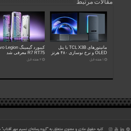
مقالات مرتبط
مانیتورهای TCL X3B با پنل
کیبورد گیمینگ gion
OLED و نرخ نوسازی ۴۸۰ هرتز
R7 RT75 معرفی شد
1 هفته قبل
2 هفته قبل
کلیه حقوق مادی و معنوی متعلق به "گروه رسانه‌ای نسیم مهر آفتاب" می‎باشد. ساخته شده 