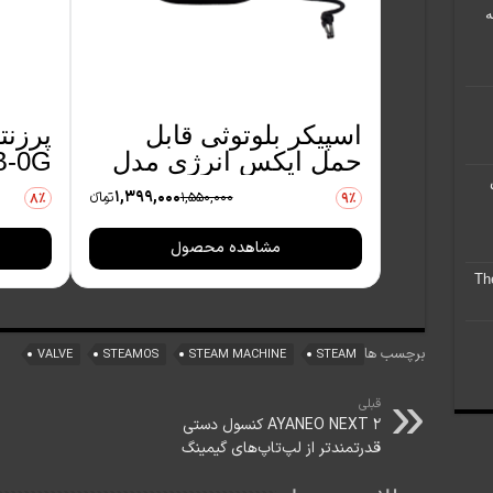
در چه
اسپیکر بلوتوثی قابل
پرزن
حمل ایکس انرژی مدل
B-0G
X-610
1,399,000
1,550,000
تومانءء
8٪
9٪
مشاهده محصول
برچسب ها
VALVE
STEAMOS
STEAM MACHINE
STEAM
قبلی
AYANEO NEXT 2 کنسول دستی
قدرتمندتر از لپ‌تاپ‌های گیمینگ