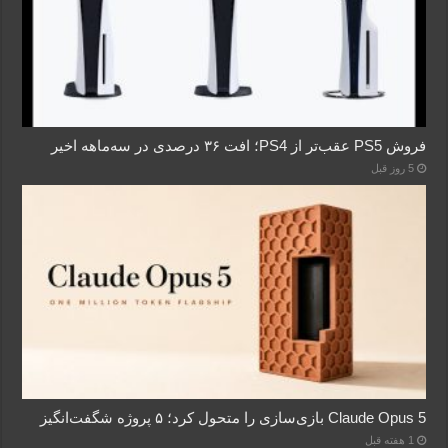
فروش PS5 عقب‌تر از PS4؛ افت ۳۶ درصدی در سه‌ماهه اخیر
5 روز قبل
Claude Opus 5 بازی‌سازی را متحول کرد؛ ۵ پروژه شگفت‌انگیز
1 هفته قبل