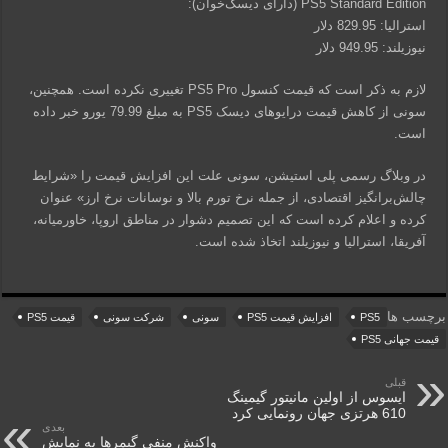
PS5 Standard Edition (دارای دیسک‌خوان):
استرالیا: 829.95 دلار
نیوزیلند: 949.95 دلار
لازم به ذکر است که قیمت کنسول PS5 Pro تغییری نکرده است. همچنین،
سونی از کاهش قیمت درایوهای دیسک PS5 به مبلغ 79.99 یورو خبر داده
است.
در وبلاگ رسمی پلی استیشن، سونی علت این افزایش قیمت را «شرایط
چالش‌برانگیز اقتصادی، از جمله نرخ تورم بالا و نوسانات نرخ ارز» عنوان
کرده و اعلام کرده است که این تصمیم دشوار در مناطق اروپا، خاورمیانه،
آفریقا، استرالیا و نیوزیلند اتخاذ شده است.
برچسب ها
PS5
افزایش قیمت PS5
سونی
شرکت سونی
قیمت PS5
قیمت جهانی PS5
قبلی
ایسوس از اولین مانیتور گیمینگ
610 هرتزی جهان رونمایی کرد
بعدی
واکنش منفی گیمرها به نمایش