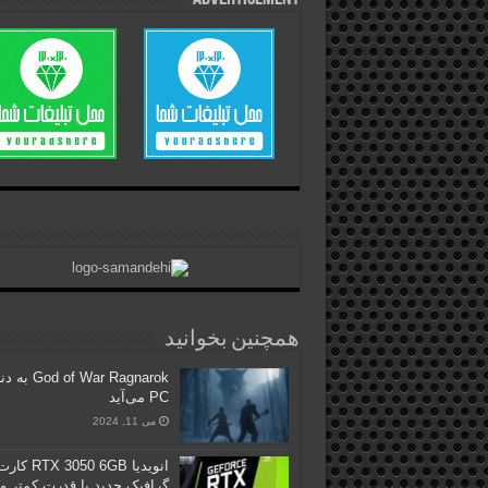
همچنین بخوانید
od of War Ragnarok
PC می‌آید
می 11, 2024
انویدیا RTX 3050 6GB کا
گرافیک جدید با قدرت کمتر و