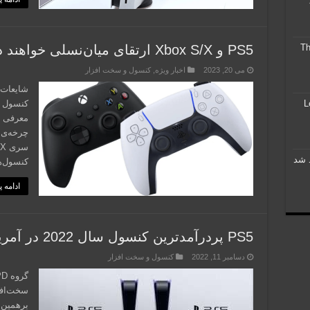
The 
PS5 و Xbox S/X ارتقای میان‌نسلی خواهند داشت
می 20, 2023
اخبار ویژه
,
کنسول و سخت افزار
شایعات 
Leag
معرفی خ
کنسول‌ه
ادامه 
PS5 پردرآمدترین کنسول‌ سال 2022 در آمریکا شد
دسامبر 11, 2022
کنسول و سخت افزار
سخت‌افز