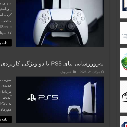
منتخب ب
۱۷ سپتامبر به طور جهانی در دسترس قرار گرفته، …
ادامه 
به‌روزرسانی بتای PS5 با دو ویژگی کاربردی عرضه شد
جولای 24, 2025
اخبار ویژه
سونی به
مرداد) 
آپدیت، ع
ب
هم‌زمان کنترلر DualSense
ادامه 