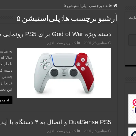
خانه
/
برچسب:
پلی‌استیشن ۵
آرشیو برچسب ها:
پلی‌استیشن ۵
سایت
دسته ویژه God of War برای PS5 رونمایی شد
سپتامبر 26, 2025
کنسول و سخت افزار
به مناس
با طراحی
دسته که
جشنی بر
این دسته lSense
ادامه 
DualSense PS5 و اتصال به ۴ دستگاه با آپدیت Power Saver
سپتامبر 18, 2025
کنسول و سخت افزار