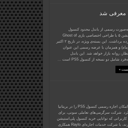
‌صورت رسمی از باندل محدود کنسول
پلی‌استیشن ۵ با طراحی اختصاصی بازی Ghost of
Yōtei پرده برداشت. این بسته‌ی ویژه، در تاریخ ۲ اکتبر
مهرماه) و همزمان با عرضه رسمی این عنوان
ظار، روانه بازار خواهد شد. این باندل
فرد شامل دو نسخه از کنسول PS5 است …
پست »
سونی، امکان اجاره رسمی کنسول PS5 را در بریتانیا
رد. شرکت سرگرمی‌های تعاملی سونی، برای
کاربرانی که توانایی خرید کنسول پلی‌استیشن
5 را ندارند، با شرکت خدمات اجاره‌ای Raylo همکاری