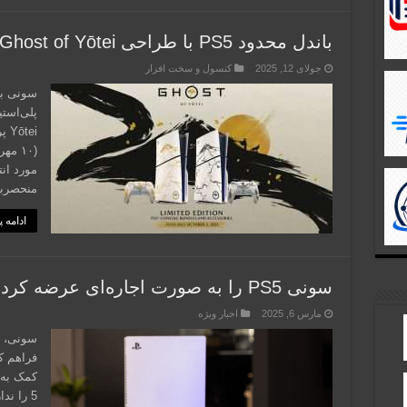
باندل محدود PS5 با طراحی Ghost of Yōtei معرفی شد
جولای 12, 2025
کنسول و سخت افزار
سونی به
(۱۰ 
مورد انت
منحصر‌به‌
ادامه 
سونی PS5 را به صورت اجاره‌ای عرضه کرد
مارس 6, 2025
اخبار ویژه
فراهم ک
کمک به 