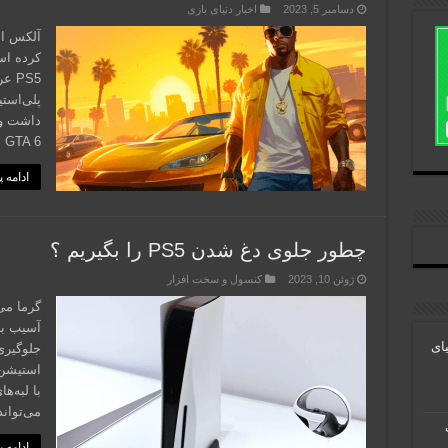
دسامبر 5, 2023
اخبار دنیای بازی
PS5
داشت و 
GTA 6 برای بازاریابی کنسول …
ادامه 
چطور جلوی دغ شدن PS5 را بگیریم ؟
ژوئن 10, 2023
کنسول و سخت افزار
گرما می
آسیب بر
G به دنیای
با لبه‌
می‌توان
رت
ادامه 