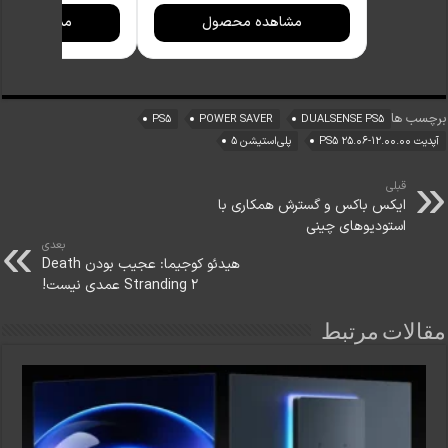
مشاهده محصول
مشاهده مح
برچسب ها
PS5
POWER SAVER
DUALSENSE PS5
آپدیت PS5 ۲۵.۰۶-۱۲.۰۰.۰۰
پلی‌استیشن ۵
قبلی
ایکس باکس و گسترش همکاری با
استودیوهای چینی
بعدی
هیدئو کوجیما: عجیب بودن Death
Stranding 2 عمدی نیست!
مقالات مرتبط