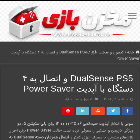
خانه
/
کنسول و سخت افزار
/
DualSense PS5 و اتصال به ۴ دستگاه با آپدیت
Power Saver
DualSense PS5 و اتصال به ۴
دستگاه با آپدیت Power Saver
سپتامبر 18, 2025
کنسول و سخت افزار
سونی با انتشار
آپدیت سیستمی ۲۵.۰۶-۱۲.۰۰.۰۰
برای
پلی‌استیشن ۵
، دو
ویژگی کاربردی و انقلابی را معرفی کرده است:
حالت Power Saver
برای اجرای
بازی‌های منتخب با مصرف انرژی کمتر و
اتصال همزمان دسته DualSense به