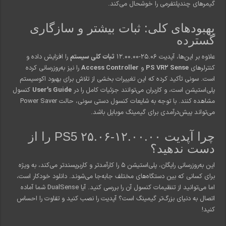
گیمرهای چندپلتفرمی را خوشحال می‌کند.
بهبودهای کلی: ثبات بیشتر و سازگاری
گسترده
علاوه بر این‌ها، آپدیت ۲۵.۰۶-۱۲.۰۰.۰۰
ثبات کلی سیستم
را افزایش داده و
کنترلرهای
PS VR2 Sense
و
Access Controller
را نیز به‌روزرسانی کرده
است. سونی تأکید کرده که این تغییرات بخشی از تلاش برای بهبود اکوسیستم
پلی‌استیشن است، و کاربران می‌توانند جزئیات کامل را در
User’s Guide
کنسول
مشاهده کنند. با توجه به شایعات کنسول دستی سونی، حالت Power Saver
می‌تواند پیش‌درآمدی برای گیمینگ موبایل باشد.
چرا آپدیت PS5 ۲۵.۰۶-۱۲.۰۰.۰۰ را از
دست ندهید؟
این به‌روزرسانی رایگان، پلی‌استیشن ۵ را کارآمدتر و کاربرپسندتر می‌کند، به ویژه
برای کسانی که بین دستگاه‌های مختلف جابه‌جا می‌شوند. دانلود خودکار است،
اما می‌توانید از تنظیمات کنسول آن را بررسی کنید. آیا DualSense شما آماده
اتصال به دنیای بزرگ‌تر گیمینگ است؟ آپدیت را نصب کنید و تفاوت را احساس
کنید!