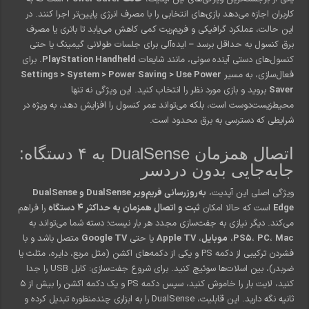
کاربران اجازه می‌دهد بازی‌های انتخابی را با مصرف انرژی پایین‌تر اجرا کنند. در
این حالت، عملکرد گرافیکی و فریم‌ریت کمی کاهش می‌یابد تا باتری یا مصرف
برق کنسول به حداقل برسد – ایده‌آلی برای جلسات طولانی گیمینگ یا حتی
کنسول‌های دستی آینده سونی، مانند شایعات
PlayStation Handheld
. برای
فعال‌سازی، به مسیر
Settings > System > Power Saving > Use Power
Saver
بروید و بازی مورد نظر را انتخاب کنید. این ویژگی نه تنها
محیط‌زیست‌دوست است، بلکه می‌تواند عمر کنسول را افزایش دهد، به ویژه در
شرایطی که دسترسی به برق محدود است.
اتصال همزمان DualSense به ۴ دستگاه:
جابه‌جایی بدون دردسر
ویژگی اصلی این آپدیت،
به‌روزرسانی فریم‌ویر DualSense و DualSense
Edge
است که حالا امکان
ثبت و اتصال همزمان به حداکثر ۴ دستگاه
را فراهم
می‌کند. دیگر نیازی به جفت‌سازی مجدد هر بار نیست؛ دسته شما می‌تواند به
Mac
،
PC
،
PS5
،
موبایل
،
Apple TV
یا حتی
Google TV
متصل باشد و با
فشردن ترکیبی از دکمه PS و یکی از دکمه‌های اکشن (مثل مربع، دایره، مثلث یا
ضربدر)، بین اسلات‌ها سوئیچ کنید. برای شروع جفت‌سازی: کابل USB را جدا
کنید، لایت بار را خاموش کنید، سپس دکمه PS و یک دکمه اکشن را بیش از ۵
ثانیه نگه دارید. این قابلیت، DualSense را به ابزاری چندمنظوره تبدیل کرده و