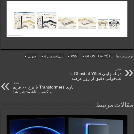
برچسب ها
GHOST OF YŌTEI
PS5
پلی‌استیشن ۵
سونی
قبلی
دوبله ژاپنی Ghost of Yōtei با
لب‌خوانی دقیق از روز عرضه
بعدی
بازی Transformers با نرخ ۶۰ فریم
و کیفیت 4K منتشر شد
مقالات مرتبط