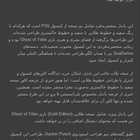
این باندل منحصر‌به‌فرد شامل دو نسخه از کنسول PS5 است که هرکدام با
رنگ سفید و خطوط طلایی یا سفید و خطوط خاکستری طراحی شده‌اند.
این طراحی‌ها برگرفته از فضای بصری و هنری بازی Ghost of Yōtei بوده و
زیبایی منحصربه‌فردی به این کنسول محبوب بخشیده‌اند. دسته‌های
DualSense نیز با همان الگو طراحی شده‌اند تا هماهنگی کاملی میان
کنترلر و کنسول ایجاد شود.
از جمله نکات جالب این باندل، امکان خرید جداگانه کاورهای کنسول و
کنترلر با طراحی خطوط طلایی است؛ اما هنوز خبری از عرضه کاور نسخه
سفید با خطوط خاکستری به‌صورت مجزا منتشر نشده است. همچنین،
خبری از عرضه باندل مخصوص پلی‌استیشن ۵ پرو در این طرح منتشر
نشده و تنها کاور آن برای علاقه‌مندان قابل تهیه خواهد بود.
این باندل ویژه، شامل نسخه طلایی (Gold Edition) بازی Ghost of Yōtei
نیز هست که محتوای دیجیتال اضافی را در بر خواهد داشت.
طبق گفته‌های تیم طراحی استودیوی Sucker Punch، طراحی این کنسول