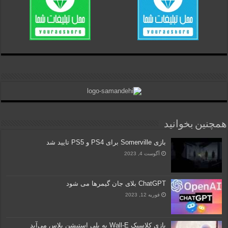
همچنین بخوانید
بازی Somerville برای PS4 و PS5 تایید شد
آگوست 4, 2023
ChatGPT بلای جان گیمرها می شود
فوریه 12, 2023
بازی کلاسیک Wall-E به پلی استیشن پلاس می‌آید