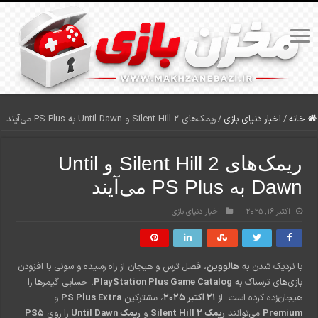
خانه
/
اخبار دنیای بازی
/
ریمک‌های Silent Hill 2 و Until Dawn به PS Plus می‌آیند
ریمک‌های Silent Hill 2 و Until
Dawn به PS Plus می‌آیند
اکتبر 16, 2025
اخبار دنیای بازی
با نزدیک شدن به
هالووین
، فصل ترس و هیجان از راه رسیده و سونی با افزودن
بازی‌های ترسناک به
PlayStation Plus Game Catalog
، حسابی گیمرها را
هیجان‌زده کرده است. از
21 اکتبر 2025
، مشترکین
PS Plus Extra
و
Premium
می‌توانند
ریمک Silent Hill 2
و
ریمک Until Dawn
را روی
PS5