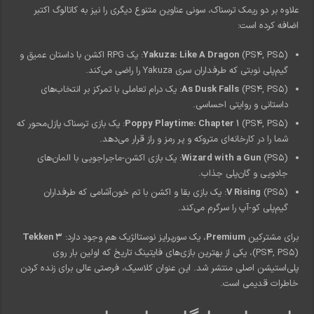
علاوه بر دو ریمک ترسناک، سونی عناوین متنوع دیگری را نیز به کاتالوگ اکتبر
اضافه کرده است:
Yakuza: Like A Dragon
(PS4, PS5): یک RPG اکشن با داستان عمیق و
گیم‌پلی نوبتی که طرفداران سری Yakuza را راضی می‌کند.
As Dusk Falls
(PS4, PS5): یک درام تعاملی با تمرکز بر انتخاب‌های
داستانی و روایتی احساسی.
Poppy Playtime: Chapter 1
(PS4, PS5): یک بازی ترسناک پازل‌محور که
شما را در کارخانه‌ای متروکه و پر رمز و راز قرار می‌دهد.
Wizard with a Gun
(PS5): یک بازی اکشن-ماجراجویی با المان‌های
جادویی و گان‌پلی جذاب.
V Rising
(PS5): یک بازی بقا و اکشن با تم خون‌آشامی که طرفداران
گیم‌پلی کو-آپ را سرگرم می‌کند.
برای مشترکین
Premium
، یک سورپرایز نوستالژیک هم وجود دارد:
Tekken 3
(PS4, PS5)، یکی از بهترین بازی‌های فایتینگ تاریخ که اولین بار روی
پلی‌استیشن اصلی منتشر شد. این عنوان کلاسیک، فرصتی عالی برای زنده کردن
خاطرات قدیمی است.