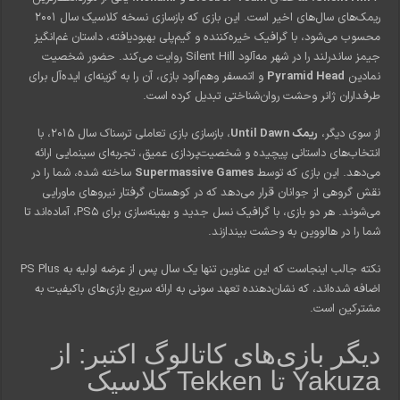
ریمک‌های سال‌های اخیر است. این بازی که بازسازی نسخه کلاسیک سال 2001
محسوب می‌شود، با گرافیک خیره‌کننده و گیم‌پلی بهبودیافته، داستان غم‌انگیز
جیمز ساندرلند را در شهر مه‌آلود Silent Hill روایت می‌کند. حضور شخصیت
نمادین
Pyramid Head
و اتمسفر وهم‌آلود بازی، آن را به گزینه‌ای ایده‌آل برای
طرفداران ژانر وحشت روان‌شناختی تبدیل کرده است.
از سوی دیگر،
ریمک Until Dawn
، بازسازی بازی تعاملی ترسناک سال 2015، با
انتخاب‌های داستانی پیچیده و شخصیت‌پردازی عمیق، تجربه‌ای سینمایی ارائه
می‌دهد. این بازی که توسط
Supermassive Games
ساخته شده، شما را در
نقش گروهی از جوانان قرار می‌دهد که در کوهستان گرفتار نیروهای ماورایی
می‌شوند. هر دو بازی، با گرافیک نسل جدید و بهینه‌سازی برای PS5، آماده‌اند تا
شما را در هالووین به وحشت بیندازند.
نکته جالب اینجاست که این عناوین تنها یک سال پس از عرضه اولیه به PS Plus
اضافه شده‌اند، که نشان‌دهنده تعهد سونی به ارائه سریع بازی‌های باکیفیت به
مشترکین است.
دیگر بازی‌های کاتالوگ اکتبر: از
Yakuza تا Tekken کلاسیک