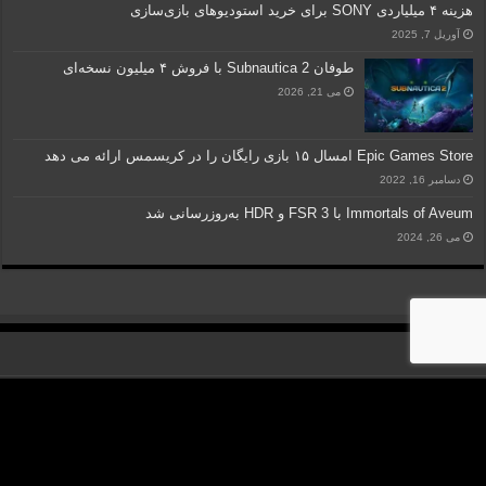
هزینه ۴ میلیاردی SONY برای خرید استودیوهای بازی‌سازی
آوریل 7, 2025
طوفان Subnautica 2 با فروش ۴ میلیون نسخه‌ای
می 21, 2026
Epic Games Store امسال ۱۵ بازی رایگان را در کریسمس ارائه می دهد
دسامبر 16, 2022
Immortals of Aveum با FSR 3 و HDR به‌روزرسانی شد
می 26, 2024
کلیه حقوق مادی و معنوی متعلق به "گروه رسانه‌ای نسیم مهر آفتاب" می‎باشد. ساخته
شده با ❤️ در ایران
© Copyright 2026, All Rights Reserved