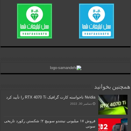
همچنین بخوانید
Nvidia ناخواسته کارت گرافیک RTX 4070 Ti را تأیید کرد
دسامبر 30, 2022
فروش ۱۷ میلیونی نینتندو سوییچ ۲؛ شکستن رکورد تاریخی
سونی