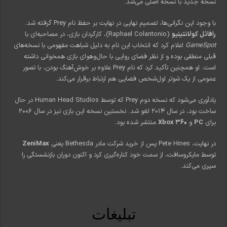
نسخه جدید با نسخه اصلی می‌شد.
با وجود این نگرانی‌ها، تصمیم نهایی در نهایت بر حفظ نام Prey گرفته شد.
رافائل کولانتینیو
(Raphael Colantonio)، کارگردان بازی، در مصاحبه‌ای با
GameSpot
اعلام کرد که انتخاب این نام به دلیل شباهت مفهومی با نسخه‌های
قبلی منطقی بوده و از نظر فضای روایی با حال‌وهوای بازی همخوانی داشته
است. او همچنین تأکید کرد که نام Prey علاوه بر خوش‌آهنگ بودن، با تصور
عمومی از یک شوتر اول‌شخص فضایی هم ارتباط برقرار می‌کند.
یادآوری می‌شود که نسخه دوم Prey که توسط Human Head Studios در حال
ساخت بود، در سال ۲۰۱۴ لغو شد. نخستین نسخه این بازی نیز در سال ۲۰۰۶
برای
PC
و
Xbox 360
منتشر شده بود.
در نهایت، Pete Hines پس از خرید شرکت مادر Bethesda یعنی
ZeniMax
توسط مایکروسافت، از سمت خود کناره‌گیری کرد و اکنون دوران بازنشستگی را
سپری می‌کند.
تبلیغات