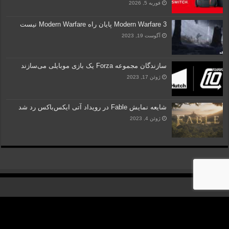
فوریه 5, 2026
Modern Warfare 3 پایان راه Modern Warfare نیست
آگوست 19, 2023
سازندگان مجموعه Forza یک بازی موبایلی می‌سازند
ژوئن 17, 2023
شایعه نمایش Fable در رویداد آتی ایکس‌باکس رد شد
ژوئن 4, 2023
کلیه حقوق مادی و معنوی متعلق به "گروه رسانه‌ای نسیم مهر آفتاب" می‎باشد. ساخته
شده با
در ایران