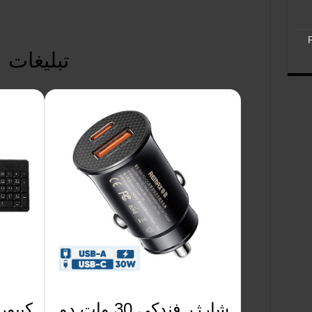
تبلیغات
شارژر فندکی 30 وات دو