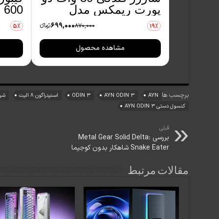
پورت ریمکس مدل
600 با حروف فارسی
RCC440
699,000
870,000
تومانءء
5٪
19٪
مشاهده محصول
برچسب ها
AYN
AYN ODIN 3
ODIN 3
اسنپدراگون ۸ الیت
شرک
کنسول دستی AYN ODIN 3
قبلی
بررسی Metal Gear Solid Delta:
Snake Eater شاهکار بدون کوجیما
مقالات مرتبط