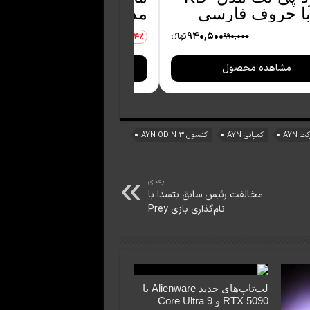
مدل TM 769W
35,000
940,500
990,000
تومانءء
972,100
24٪
مشاهده محصول
مشاهده محصول
ت AYN
کمپانی AYN
کنسول AYN ODIN 3
بعدی
مخالفت رئیس سابق بتسدا با
نام‌گذاری بازی Prey
لپ‌تاپ‌های جدید Alienware با
RTX 5090 و Core Ultra 9