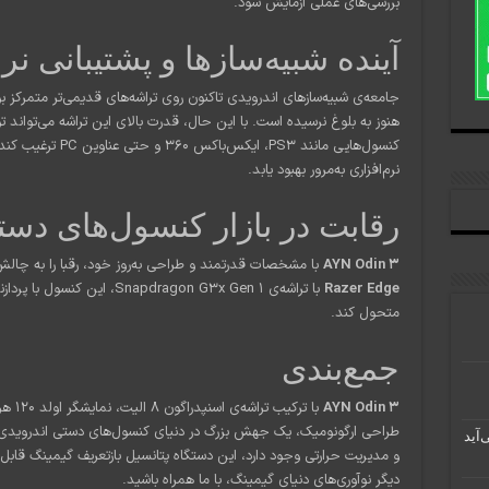
بررسی‌های عملی آزمایش شود.
آینده شبیه‌سازها و پشتیبانی نر
هنوز به بلوغ نرسیده است. با این حال، قدرت بالای این تراشه می‌تواند توس
کنسول‌هایی مانند PS3، ایکس‌باکس ۳۶۰ و حتی عناوین PC ترغیب کند. انتظار می‌رود با محبوبیت
نرم‌افزاری به‌مرور بهبود یابد.
رقابت در بازار کنسول‌های دس
AYN Odin 3
با مشخصات قدرتمند و طراحی به‌روز خود، رقبا را به چالش 
Razer Edge
با تراشه‌ی Snapdragon G3x Gen 1،
متحول کند.
جمع‌بندی
AYN Odin 3
طراحی ارگونومیک، یک جهش بزرگ در دنیای کنسول‌های دستی اندرویدی ا
و مدیریت حرارتی وجود دارد، این دستگاه پتانسیل بازتعریف گیمینگ قابل‌حم
دیگر نوآوری‌های دنیای گیمینگ، با ما همراه باشید.