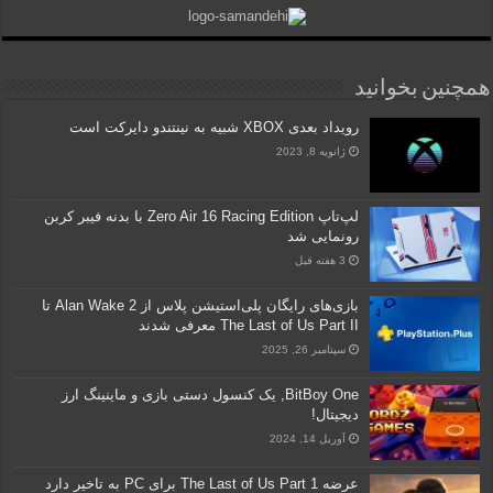
همچنین بخوانید
رویداد بعدی XBOX شبیه به نینتندو دایرکت است
ژانویه 8, 2023
لپ‌تاپ Zero Air 16 Racing Edition با بدنه فیبر کربن
رونمایی شد
3 هفته قبل
بازی‌های رایگان پلی‌استیشن پلاس از Alan Wake 2 تا
The Last of Us Part II معرفی شدند
سپتامبر 26, 2025
BitBoy One, یک کنسول دستی بازی و ماینینگ ارز
دیجیتال!
آوریل 14, 2024
عرضه The Last of Us Part 1 برای PC به تاخیر دارد