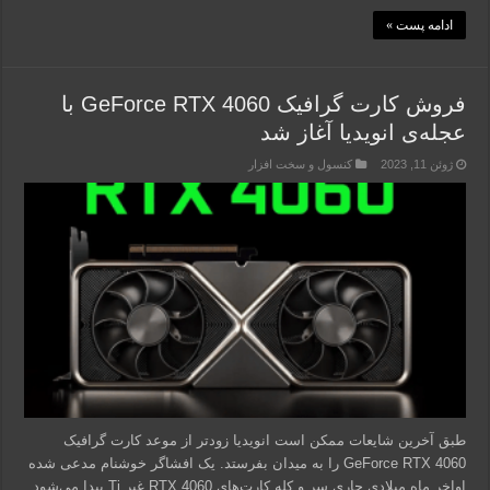
ادامه پست »
فروش کارت گرافیک GeForce RTX 4060 با
عجله‌ی انویدیا آغاز شد
ژوئن 11, 2023
کنسول و سخت افزار
طبق آخرین شایعات ممکن است انویدیا زودتر از موعد کارت گرافیک
GeForce RTX 4060 را به میدان بفرستد. یک افشاگر خوشنام مدعی شده
اواخر ماه میلادی جاری سر و کله کارت‌های RTX 4060 غیر Ti پیدا می‌شود.