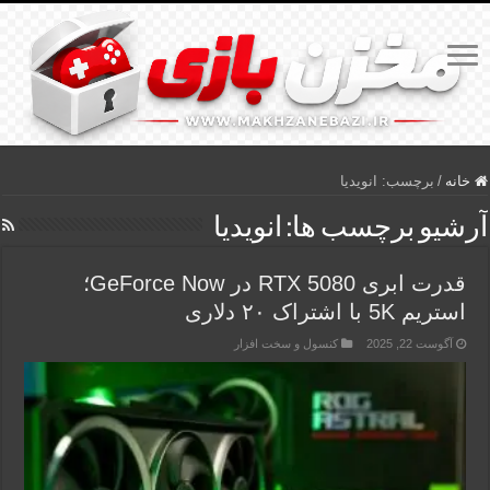
خانه
/
برچسب:
انویدیا
آرشیو برچسب ها:
انویدیا
قدرت ابری RTX 5080 در GeForce Now؛
استریم 5K با اشتراک ۲۰ دلاری
آگوست 22, 2025
کنسول و سخت افزار