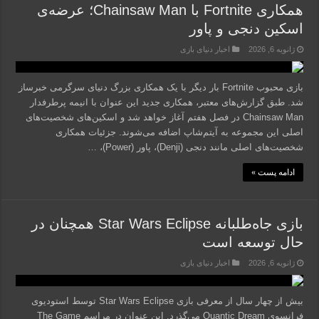
همکاری Fortnite با Chainsaw Man؛ عرضه‌ی
اسکین‌ دنجی و پاور
ژانویه 6, 2026
اخبار دنیای بازی
بازی محبوب Fortnite بار دیگر با یک همکاری بزرگ دنیای سرگرمی خبرساز
شد. طبق گزارش‌های معتبر، همکاری جدید این عنوان با انیمه پرطرفدار
Chainsaw Man در فصل هفتم آغاز خواهد شد و اسکین‌های شخصیت‌های
اصلی این مجموعه به آیتم‌شاپ اضافه می‌شوند. جزئیات همکاری
شخصیت‌های اصلی مانند دنجی (Denji)، پاور (Power)، …
ادامه پست »
بازی جاه‌طلبانه Star Wars Eclipse همچنان در
حال توسعه است
ژانویه 6, 2026
اخبار دنیای بازی
بیش از چهار سال از معرفی بازی Star Wars Eclipse توسط استودیوی
فرانسوی Quantic Dream می‌گذرد. این عنوان در مراسم The Game