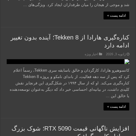
شد و موجی از هیجان را میان طرفداران ایجاد کرد. ویژگی‌های …
ادامه پست »
کناره‌گیری هارادا از Tekken 8؛ آینده بدون تغییر
ادامه دارد
ژانویه 3, 2026
اخبار ویژه
کاتسوهیرو هارادا، کارگردان و خالق باسابقه سری Tekken، رسماً اعلام
کرد که پس از سه دهه فعالیت، از باندای نامکو و پروژه Tekken 8
کناره‌گیری می‌کند. او که از سال ۱۹۹۴ در شکل‌گیری این فرنچایز نقش
کلیدی داشت، در بیانیه‌ای احساسی خبر داد که دیگر به‌عنوان توسعه‌دهنده
یا خالق این …
ادامه پست »
افزایش ناگهانی قیمت RTX 5090؛ شوک بزرگ