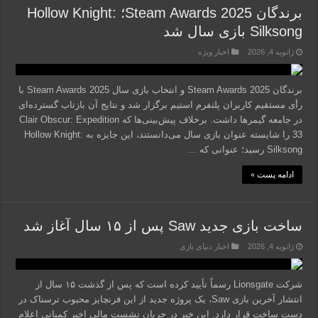
برندگان Steam Awards 2025؛ Hollow Knight:
Silksong بازی سال شد
ژانویه 4, 2026
اخبار ویژه
برندگان Steam Awards 2025 و انتخاب بازی سال Steam Awards 2025 با
رأی مستقیم کاربران پلتفرم استیم برگزار شد و نتایج آن بازتاب گسترده‌ای
در جامعه گیمرها داشت. برخلاف پیش‌بینی‌ها که Clair Obscur: Expedition
33 را شایسته عنوان بازی سال می‌دانستند، این جایزه به Hollow Knight:
Silksong رسید؛ عنوانی که …
ادامه پست »
ساخت بازی جدید Saw پس از ۱۵ سال آغاز شد
ژانویه 4, 2026
اخبار دنیای بازی
شرکت Lionsgate رسماً تأیید کرده است که پس از گذشت ۱۵ سال از
انتشار آخرین بازی Saw، یک پروژه جدید از این فرنچایز محبوب ترسناک در
دست ساخت قرار دارد. این خبر در جریان نشست مالی اخیر کمپانی اعلام