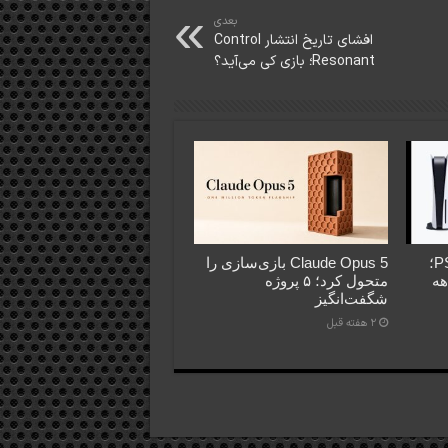
بعدی
افشای تاریخ انتشار Control
Resonant؛ بازی کی می‌آید؟
فروش PS5 عقب‌تر از PS4؛
Claude Opus 5 بازی‌سازی را
اهه
متحول کرد؛ ۵ پروژه
شگفت‌انگیز
2 هفته قبل