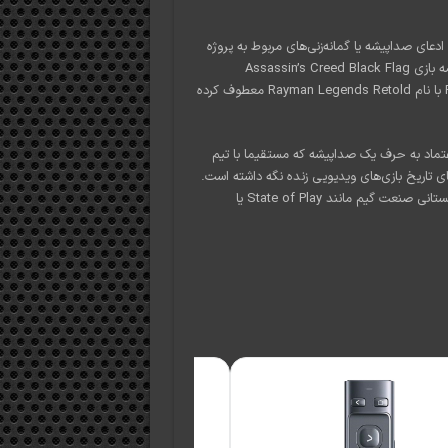
ای صداپیشه یا گمانه‌زنی‌های مربوط به پروژه
جدید نشان نداده است. این شرکت در حال حاضر تمرکز خود را روی عرضه بازی Assassin’s Creed Black Flag
Resynced در تیر ماه ۱۴۰۵ و همچنین بازسازی بازی Rayman Legends با نام Rayman Legends Retold معطوف کرده
عتماد به حرف یک صداپیشه که مستقیما با تیم
های تاریخ بازی‌های ویدیویی زنده نگه داشته است.
به نظر می‌رسد طرفداران «شاهزاده فارسی» باید منتظر رویدادهای بزرگ تابستانی صنعت گیم مانند State of Play یا