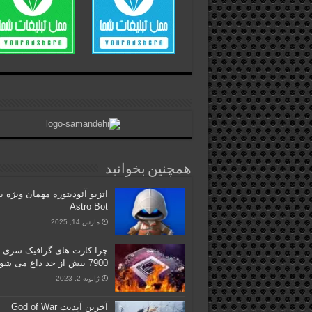
همچنین بخوانید
اتزیو آئودیتوره مهمان ویژه ب
Astro Bot
مارس 14, 2025
7900 بیش از حد داغ می شود؟
ژانویه 2, 2023
آخرین آپدیت God of War