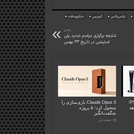
ایکس‌باکس
گیم پس
مایکروسافت
بعدی
شایعه برگزاری مراسم جدید پلی
استیشن در تاریخ ۲۳ بهمن
فروش PS5 عقب‌تر از PS4؛
Claude Opus 5 بازی‌سازی را
اهه
متحول کرد؛ ۵ پروژه
شگفت‌انگیز
1 هفته قبل