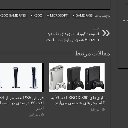
برچسب ها
XBOX GAME PASS
XBOX
MICROSOFT
GAME PASS
ن گرافیک سال ۲۰۲۲
قبلی
استودیو گوریلا: بازی‌های تک‌نفره
Horizon همچنان اولویت ماست
مقالات مرتبط
بازی‌های XBOX 360 احتمالاً به
کامپیوترهای شخصی می‌آیند
افت ۳۶ درصدی در سه‌م
اخیر
2 روز قبل
5 روز قبل