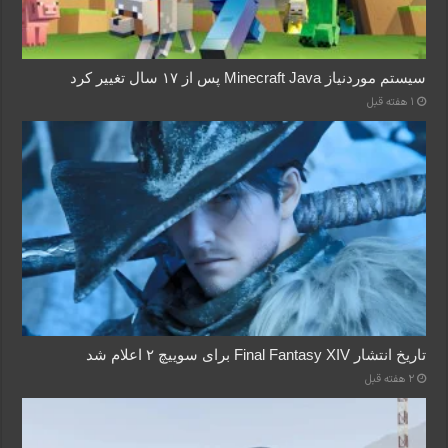
سیستم موردنیاز Minecraft Java پس از ۱۷ سال تغییر کرد
1 هفته قبل
تاریخ انتشار Final Fantasy XIV برای سوییچ ۲ اعلام شد
2 هفته قبل