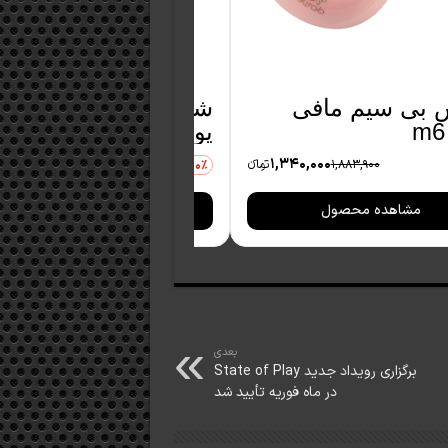
 بی سیم مافی
پورت فوربر
01
40,000
1,340,000
1,883,900
تومانءء
1,200,000
30٪
مشاهده محصول
مشاهده محصول
بعدی
برگزاری رویداد جدید State of Play
در ماه فوریه تأیید شد