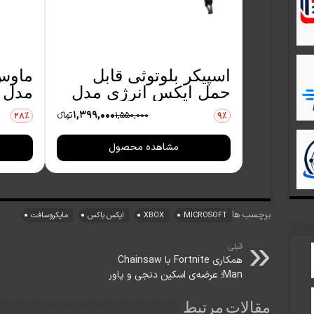
اسپیکر بلوتوثی قابل
ماوس
حمل ایکس انرژی مدل
مدل m6
X-610
1,399,000
1,550,000
تومانءء
28٪
9٪
مشاهده محصول
برچسب ها
MICROSOFT
XBOX
ایکس باکس
مایکروسافت
قبلی
همکاری Fortnite با Chainsaw
Man؛ عرضه‌ی اسکین‌ دنجی و پاور
مقالات مرتبط