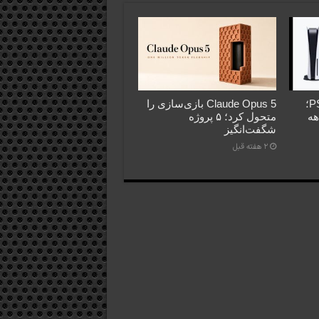
فروش PS5 عقب‌تر از PS4؛
Claude Opus 5 بازی‌سازی را
اهه
متحول کرد؛ ۵ پروژه
شگفت‌انگیز
2 هفته قبل