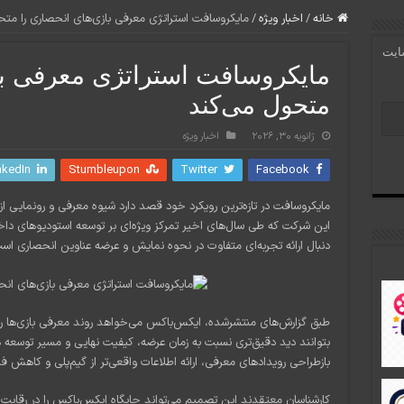
خانه
/
اخبار ویژه
/
مایکروسافت استراتژی معرفی بازی‌های انحصاری را متح
سایت
مایکروسافت استراتژی معرفی با
متحول می‌کند
ژانویه 30, 2026
اخبار ویژه
nkedIn
Stumbleupon
Twitter
Facebook
مایکروسافت در تازه‌ترین رویکرد خود قصد دارد شیوه معرفی و رونمایی از
این شرکت که طی سال‌های اخیر تمرکز ویژه‌ای بر توسعه استودیوهای داخل
دنبال ارائه تجربه‌ای متفاوت در نحوه نمایش و عرضه عناوین انحصاری اس
طبق گزارش‌های منتشرشده، ایکس‌باکس می‌خواهد روند معرفی بازی‌ها را شفا
بتوانند دید دقیق‌تری نسبت به زمان عرضه، کیفیت نهایی و مسیر توسعه ه
بازطراحی رویدادهای معرفی، ارائه اطلاعات واقعی‌تر از گیم‌پلی و کاهش فا
کارشناسان معتقدند این تصمیم می‌تواند جایگاه ایکس‌باکس را در رقابت ب