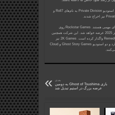
هنوز نام بازی‌های لغو شده مشخص نشده است. Take-Two اخیراً دو استودیو Private Division به نام‌های Roll7 و
با این حال، زیرمجموعه‌های Take-Two همچنان در حال توسعه بازی‌های مهمی هستند. Rockstar Games روی
ساخت عنوان مورد انتظار GTA 6 کار می‌کند که گفته می‌شود در پاییز 2025 عرضه خواهد شد. این شرکت همچنین
بودجه و حق انتشار ریمیک Max Payne 1 و 2 را به Remedy Entertainment واگذار کرده است. 2K Games نیز
بازی‌های جدیدی از سری Mafia و Borderlands را در دست ساخت دارد و دو استودیو Ghost Story Games و Cloud
بعدی
بازی Ghost of Tsushima به دومین
عرضه بزرگ در استیم تبدیل شد