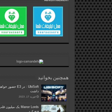
همچنین بخوانید
UbiSoft : در E3 حضور خوا
داشت
فوریه 17, 2023
Manor Lords یک میلیون قل
فتح کرد