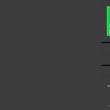
هیم
ب