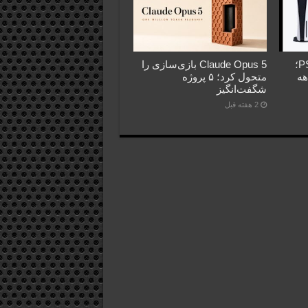
فروش PS5 عقب‌تر از PS4؛
Claude Opus 5 بازی‌سازی را
اهه
متحول کرد؛ ۵ پروژه
شگفت‌انگیز
2 هفته قبل