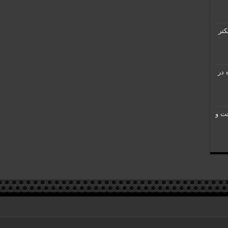
کتر
تازه در
 Yao M510: دقت و