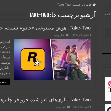
خانه
/
برچسب:
Take-Two
آرشیو برچسب ها:
Take-Two
سایت
Take-Two: هوش مصنوعی «جادو» نیست، جایگزین خلاقیت نمی‌شود
اکتبر 24, 2025
اخبار ویژه
صرفاً «ت
توصیف کر
جایگزین
مطرح ش
ادامه 
Take-Two: بازی‌های لغو شده جزو فرنچایزهای اصلی نبودند
می 20, 2024
اخبار ویژه