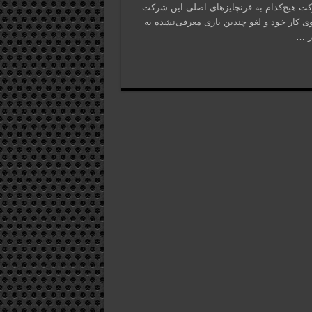
و شده این شرکت هیچ‌کدام به فرنچایزهای اصلی این شرکت
در ماه گذشته خبر از اخراج 5 درصد از نیروی کار خود و لغو چندین بازی معرفی‌نشده به
ر …