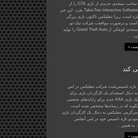
تا مجوز ساخت نسخه‌ی جدیدی از بازی GTA را از
شرکت Take-Two Interactive Software بخرد. این خبر
ره است، زیرا نتفلیکس تاکنون بازی بزرگی
 است و درصورت موافقت شرکت تیک-تو،
احتمالاً نسخه‌ی کوچکی از Grand Theft Auto را تولید
رد. …
پست »
ی کند
 تازه تاسیس‌شده شرکت نتفلیکس در لس
ه دنبال استخدام یک کارگردان بازی برای
ساخت یک بازی AAA جدید برای رایانه‌های شخصی
گونه که در رسانه‌ها مشخص شده است،
گرمی نتفلیکس به دنبال یک کارگردان بازی
تودیو تازه تاسیس خود در لس آنجلس
. به‌ همین …
پست »