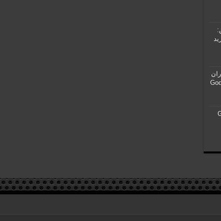
:
ید
ران
G305