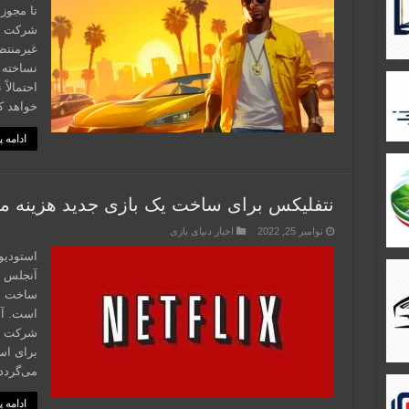
غیرمنتظ
نساخته
خواهد ک
ادامه 
نتفلیکس برای ساخت یک بازی جدید هزینه م
نوامبر 25, 2022
اخبار دنیای بازی
استودیو
آنجلس ب
است. آن
شرکت سر
برای اس
می‌گردد
ادامه 