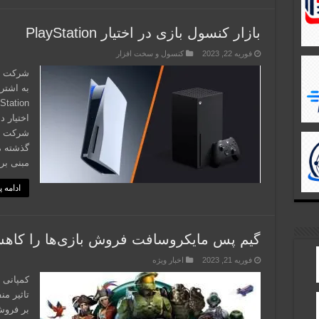
بازار کنسول بازی در اختیار PlayStation
فوریه 22, 2023
کنسول و سخت افزار
شرکت ما
به اشتر
شرکت ما
گذشته م
مبنی بر 
ادامه 
گیم پس مایکروسافت فروش بازی‌ها را کاه
فوریه 21, 2023
اخبار ویژه
کمپانی 
بر فروش