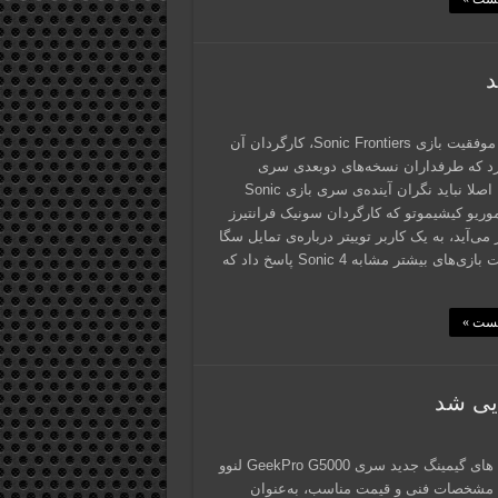
د
با وجود موفقیت بازی Sonic Frontiers، کارگردان آن
رد که طرفداران نسخه‌های دوبعدی سری
سونیک، اصلا نباید نگران آینده‌ی سری بازی Sonic
موریو کیشیموتو که کارگردان سونیک فرانتیرز
می‌آید، به یک کاربر توییتر درباره‌ی تمایل سگا
به ساخت بازی‌های بیشتر مشابه Sonic 4 پاسخ داد که
پست »
لپ تاپ های گیمینگ جدید سری GeekPro G5000 لنوو
ل مشخصات فنی و قیمت مناسب، به‌عنوان