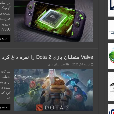
بر اساس
7735U عملکرد نسخه جدید کنسول A1 …
ادامه 
Valve متقلبان بازی Dota 2 را نقره داغ کرد
فوریه 24, 2023
اخبار دنیای بازی
برای هم
کرد که 
که …
ادامه 