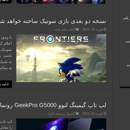
پلی
نسخه دو بعدی بازی سونیک ساخته خواهد ش
فوریه 16, 2023
اخبار دنیای بازی
 است
اعلام ک
باشند. 
به شمار 
15 ساعت
…
ادامه 
لپ تاپ گیمینگ لنوو GeekPro G5000 رونمایی شد
فوریه 16, 2023
کنسول و سخت افزار
با تعاد