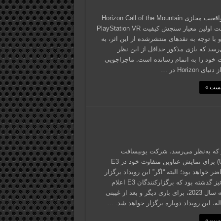
عنوان واقعیت مجازی Horizon Call of the Mountain
قرار است اولین معیار سنجش کیفیت PlayStation VR
و با توجه به نقدهای منتشرشده از این اثر، به
رسد که بازی مذکور حداقل از این نظر
 خود را به اتمام رسانده است. ماجراجویی
ی Horizon در …
پست »
 که به‌نظر می‌رسد، شرکت یوبیسافت
(Ubisoft) برای نمایش عناوین متفاوت خود در E3
2 حاضر خواهد بود؛ البته “اگر” این رویداد برگزار
شود. پائیز گذشته بود که برگزارکنندگان E3 اعلام
کردند که سال 2023، برای باری دیگر و بعد از غیبتی
له، این رویداد دوباره برگزار خواهد شد. …
پست »