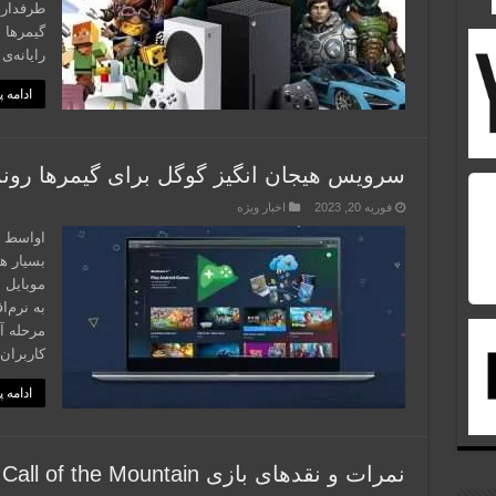
طرفدارا
گیمرها 
رایانه‌
ادامه 
سرویس هیجان انگیز گوگل برای گیمرها رون
فوریه 20, 2023
اخبار ویژه
بسیار هی
موبایل 
به نرم‌
مرحله آ
کاربران
ادامه 
نمرات و نقدهای بازی Horizon Call of the Mountain منتشر شد