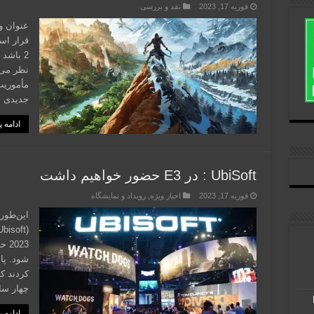
فوریه 17, 2023
نقد و بررسی
2 باشد 
نظر می‌
مأموریت
جدیدی از دنیا
ادامه 
UbiSoft : در E3 حضور خواهیم داشت
فوریه 17, 2023
اخبار ویژه
,
رویداد و نمایشگاه
این‌طور
023
چهار سا
ادامه 