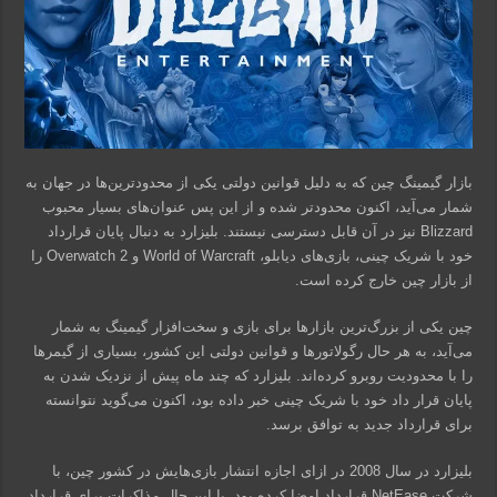
بازار گیمینگ چین که به دلیل قوانین دولتی یکی از محدودترین‌ها در جهان به
شمار می‌آید، اکنون محدودتر شده و از این پس عنوان‌های بسیار محبوب
Blizzard نیز در آن قابل دسترسی نیستند. بلیزارد به دنبال پایان قرارداد
خود با شریک چینی، بازی‌های دیابلو، World of Warcraft و Overwatch 2 را
از بازار چین خارج کرده است.
چین یکی از بزرگ‌ترین بازارها برای بازی و سخت‌افزار گیمینگ به شمار
می‌آید، به هر حال رگولاتورها و قوانین دولتی این کشور، بسیاری از گیمرها
را با محدودیت روبرو کرده‌اند. بلیزارد که چند ماه پیش از نزدیک شدن به
پایان قرار داد خود با شریک چینی خبر داده بود، اکنون می‌گوید نتوانسته
برای قرارداد جدید به توافق برسد.
بلیزارد در سال 2008 در ازای اجازه انتشار بازی‌هایش در کشور چین، با
شرکت NetEase قرارداد امضا کرده بود. با این حال مذاکرات برای قرارداد