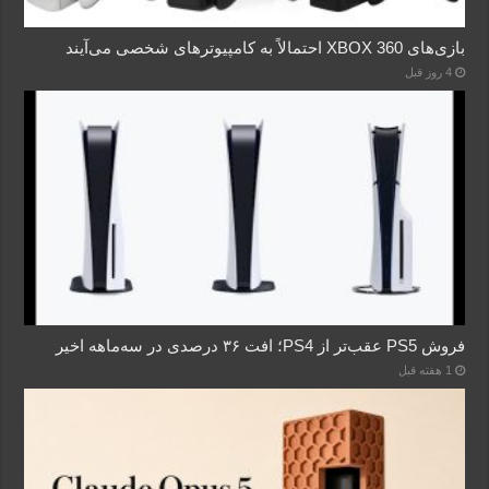
بازی‌های XBOX 360 احتمالاً به کامپیوترهای شخصی می‌آیند
4 روز قبل
فروش PS5 عقب‌تر از PS4؛ افت ۳۶ درصدی در سه‌ماهه اخیر
1 هفته قبل