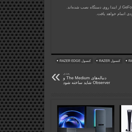
لانچرهای فروشگاه اپیک، ایکس باکس کلاد گیمینگ و انویدیا GeForce Now از ابتدا روی دستگاه نصب‌ شده‌اند.
ودی اتمام خواهد یافت.
کنسول RAZER
کنسول RAZER EDGE
بعدی
دنباله‌های The Medium و
Observer شاید ساخته شود