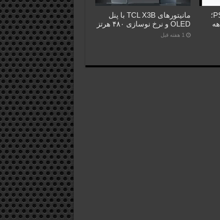
فروش PS5 عقب‌تر از PS4؛
مانیتورهای TCL X3B با پنل
اهه
OLED و نرخ نوسازی ۴۸۰ هرتز
1 هفته قبل