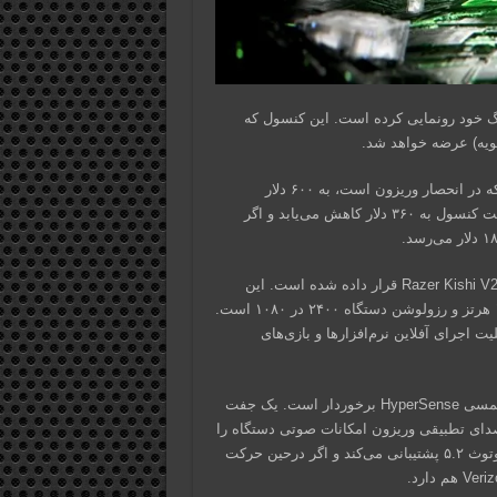
سول دستی و کلاد گیمینگ خود رونمایی کرده است. این کنسول که
نسخه وای‌فای این کنسول قیمت ۴۰۰ دلاری دارد و قیمت نسخه 5G که در انحصار وریزون است، به ۶۰۰ دلار
می‌رسد. اگر یک خط سیم‌کارت از شرکت وریزون خریداری کنید، قیمت کنسول به ۳۶۰ دلار کاهش می‌یابد و اگر
ریزر اج درواقع یک تبلت اندرویدی است که درون دسته موبایلی Razer Kishi V2 Pro قرار داده شده است. این
دستگاه صفحه‌نمایش ۶.۸ اینچی آمولد دارد که نرخ تازه‌سازی آن ۱۴۴ هرتز و رزولوشن دستگاه ۲۴۰۰ در ۱۰۸۰ است.
ن ۱۲۸ گیگابایت است که قابلیت اجرای آفلاین نرم‌افزارها و بازی‌های
Razer Edge از باتری پنج‌هزار میلی‌آمپری بهره می‌برد و از بازخورد لمسی HyperSense برخوردار است. یک جفت
 اسپیکر دوطرفه با صدای تطبیقی وریزون امکانات صوتی دستگاه را
به کاربر ارائه می‌کنند. در بخش اتصال، این دستگاه از Wi-Fi 6E و بلوتوث ۵.۲ پشتیبانی می‌کند و اگر درحین حرکت