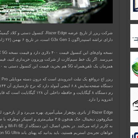
شرکت ریزر از تاریخ عرضه Razer Edge، کن
دارای تراشه اسنپدراگون G3x Gen 1 است، در تاریخ ۶ بهمن (۲۶ ژانویه) عرضه خواهد شد.
همزمان یک تلفن‌همراه 5G هم بخرید، قیمت این کنسول دستی به ۱۸۰ دلار می‌رسد.
رم دستگاه ۸ گیگابایت و حافظه داخلی آ
اندروید را دارد.
میکروفون دیجیتال، جک هدفون ۳.۵ میلی‌متری و
خواهان تجربه‌ی استریم هستید، باید بدانید که پهنای باند Verizon 5G Ultra هم دارد.