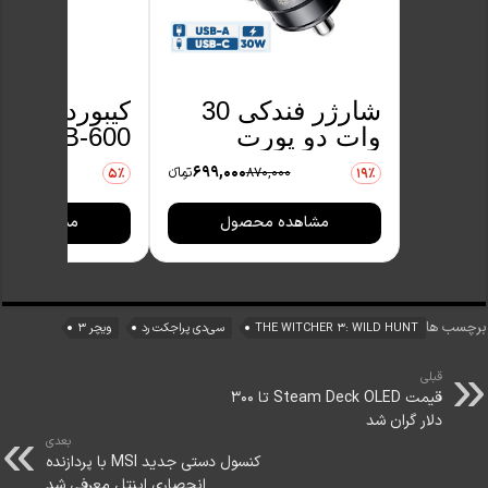
شارژر فندکی 30
کیبورد پی ن
وات دو پورت
KB-600 
ریمکس مدل
فارسی
699,000
870,000
تومانءء
990,000
5٪
19٪
RCC440
مشاهده محصول
مشاهده مح
برچسب ها
THE WITCHER 3: WILD HUNT
سی‌دی پراجکت رد
ویچر ۳
قبلی
قیمت Steam Deck OLED تا 300
دلار گران شد
بعدی
کنسول دستی جدید MSI با پردازنده
انحصاری اینتل معرفی شد