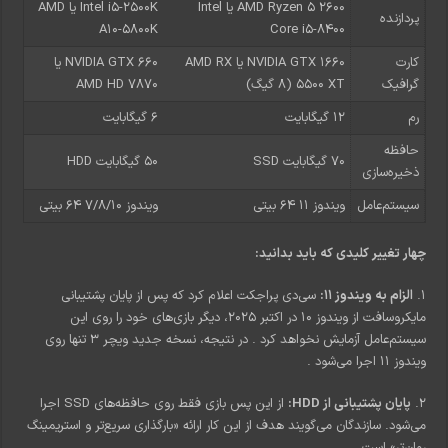
AMD Ryzen 5 2600 یا Intel
Intel i5-2500K یا AMD
پردازنده
A10-5800K
Core i5-8400
کارت
NVIDIA GTX 1660 یا AMD RX
NVIDIA GTX 660 یا
گرافیک
5500 XT (8 گیگ)
AMD HD 7870
رم
۱۲ گیگابایت
۶ گیگابایت
حافظه
۷۰ گیگابایت SSD
۵۰ گیگابایت HDD
ذخیره‌سازی
سیستم‌عامل
ویندوز ۱۱ ۶۴ بیتی
ویندوز ۷/۸/۱۰ ۶۴ بیتی
چهار تغییر کلیدی که باید بدانید:
۱.
الزام به ویندوز ۱۱:
سی‌دی پراجکت اعلام کرد که پس از پایان پشتیبانی
مایکروسافت از ویندوز ۱۰ در اکتبر ۲۰۲۵، دیگر بازی‌های خود را روی این
سیستم‌عامل آزمایش نخواهد کرد
. در نتیجه، نسخه جدید ویچر ۳ تنها روی
ویندوز ۱۱ اجرا می‌شود
.
۲.
پایان پشتیبانی از HDD:
از این پس بازی فقط روی حافظه‌های SSD اجرا
می‌شود. سازندگان می‌گویند هدف از این کار ارائه «بارگذاری سریع‌تر و استریمینگ
روان‌تر» است
.