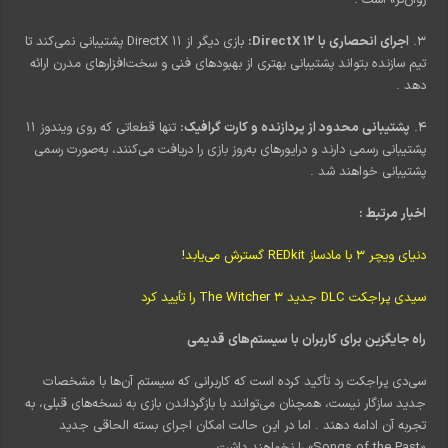
۳.
اجرای انحصاری با DirectX 12:
بازی دیگر از DirectX 11 پشتیبانی نمی‌کند تا
تیم سازنده بتواند پشتیبانی بهتری از بهبودهای فنی و سخت‌افزارهای مدرن ارائه
دهد
.
۴.
پشتیبانی محدود از پردازنده و کارت گرافیک:
تنها قطعاتی که روی ویندوز ۱۱
پشتیبانی رسمی دارند و درایورهای به‌روز بازی را دریافت می‌کنند، به‌صورت رسمی
پشتیبانی خواهند شد
.
اخبار مرتبط :
دنیای ویچر ۳ با مادساز REDkit گسترش می‌یابد!
سیدی پراجکت DLC جدید The Witcher 3 را تأیید کرد
راه جایگزین برای کاربران با سیستم‌های قدیمی
سی‌دی پراجکت رد تأکید کرده است که کاربرانی که سیستم آن‌ها با مشخصات
جدید سازگار نیست، همچنان می‌توانند با بازگرداندن بازی به نسخه‌های قبلی، به
تجربه آن ادامه دهند
. اما در این حالت امکان اجرای بسته الحاقی جدید
«Songs of the Past» را نخواهند داشت
.