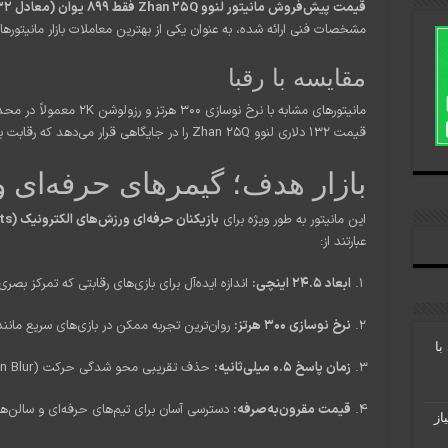
قیمت پیش‌فروش مانیتور لنوو Zhan 25Q فقط ۸۹۹ یوان (معادل ۱۳۲ دلار)
مشخصات فنی ارائه شده، به عنوان یکی از بهترین معاملات بازار مانیتورهای گیمینگ در سا
مقایسه با رقبا
قیمت ۱۳۲ دلاری لنوو Zhan 25Q را در جایگاهی قرار می‌دهد که رقابت برای سایر برندها را بسیار دشوار می‌کند.
بازار هدف؛ گیمرهای حرفه‌ای 
این مانیتور به طور ویژه برای
بازیکنان حرفه‌ای ورزش‌های الکترونیک (Esports)
عبارتند از:
ابعاد ۲۴.۵ اینچی:
اندازه ایده‌آل برای بازی‌های رقابتی که تمرکز بصری ب
نرخ نوسازی ۳۰۰ هرتز:
روان‌ترین تجربه ممکن در بازی‌های سریع مانند
ی با
زمان پاسخ ۰.۵ میلی‌ثانیه:
حذف تقریبی محو شدگی حرکت (Motion Blur)
قیمت مقرون‌به‌صرفه:
دسترسی آسان برای تیم‌های حرفه‌ای و سالن‌ها
یندوز ۱۱ و SSD نیاز