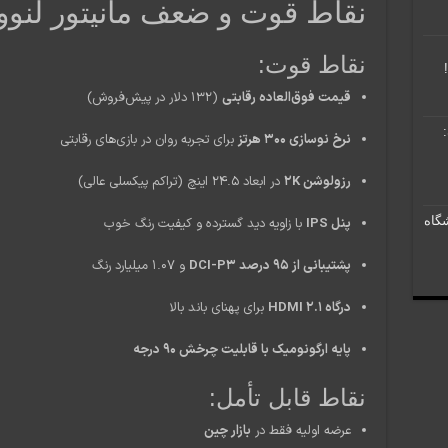
نقاط قوت و ضعف مانیتور لنوو han 25Q
نقاط قوت:
قیمت فوق‌العاده رقابتی
(۱۳۲ دلار در پیش‌فروش)
نرخ نوسازی ۳۰۰ هرتز
برای تجربه روان در بازی‌های رقابتی
رزولوشن 2K
در ابعاد ۲۴.۵ اینچ (تراکم پیکسلی عالی)
شگاه
پنل IPS
با زاویه دید گسترده و کیفیت رنگ خوب
پشتیبانی از ۹۵ درصد DCI-P3
و ۱.۰۷ میلیارد رنگ
درگاه HDMI 2.1
برای پهنای باند بالا
پایه ارگونومیک با قابلیت چرخش ۹۰ درجه
نقاط قابل تأمل:
عرضه اولیه فقط در
بازار چین