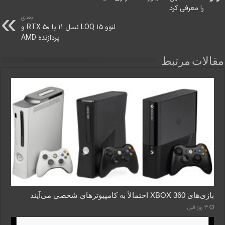
را معرفی کرد
بعدی
لنوو LOQ 15 نسل ۱۱ با RTX 50 و
پردازنده AMD
مقالات مرتبط
بازی‌های XBOX 360 احتمالاً به کامپیوترهای شخصی می‌آیند
3 روز قبل