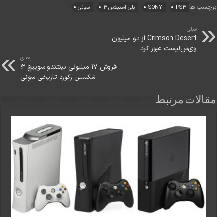
برچسب ها
PS3
SONY
پلی استیشن 3
سونی
قبلی
Crimson Desert از دو میلیون
وی‌ش‌لیست عبور کرد
بعدی
فروش ۱۷ میلیونی نینتندو سوییچ ۲؛
شکستن رکورد تاریخی سونی
مقالات مرتبط