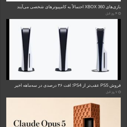
بازی‌های XBOX 360 احتمالاً به کامپیوترهای شخصی می‌آیند
4 روز قبل
فروش PS5 عقب‌تر از PS4؛ افت ۳۶ درصدی در سه‌ماهه اخیر
7 روز قبل