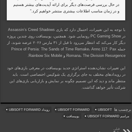
در حال بررسی فرصت‌های دیگر برای ارائه آپدیت‌های بیشتر هستیم
و در زمان مناسب اطلاعات بیشتری منتشر خواهیم کرد.”
با توجه به این تغییرات، احتمال دارد که بازی Assassin’s Creed Shadows
در PC Gaming Show رونمایی شود. همچنین، یوبیسافت روی چندین پروژه
دیگر کار می‌کند که انتظار می‌رود تا قبل از ۳۱ مارس ۲۰۲۶ عرضه شوند، از
جمله Prince of Persia: The Sands of Time Remake، Anno 117: Pax
Romana، The Division Resurgence و Rainbow Six Mobile.
این تغییرات نشان‌دهنده استراتژی جدید یوبیسافت در معرفی بازی‌های خود
در رویدادهای مختلف به جای برگزاری یک شوکیس اختصاصی است. باید
منتظر ماند و دید که این تصمیم چگونه بر نمایش و بازاریابی بازی‌های این
شرکت تأثیر خواهد گذاشت.
برچسب ها
UBISOFT
UBISOFT FORWARD
رویداد UBISOFT FORWARD
مراسم UBISOFT FORWARD
یوبیسافت
قبلی