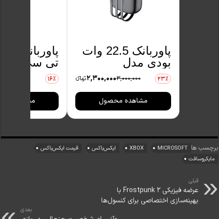
پاوربانک 22.5 وات
بودی مدل
تی سی اچ م
PB083B1 ظرفیت
1020
0
2,300,000
3,000,000
تومانءء
2,380,000
16٪
23٪
10000
10000
میلی‌آمپرساعت به
میلی‌آمپرسا
مشاهده محصول
مشاهده مح
همراه سه کابل
همراه کابل
USB-A، USB-C و
تبدیل USB-
لایتنینگ
C به لایتنینگ
برچسب ها
MICROSOFT
XBOX
ایکس‌باکس
قیمت ایکس‌باکس
مایکروسافت
قبلی
عرضه فیزیکی Frostpunk 2 با
بهینه‌سازی اختصاصی برای کنسول‌ها
بعدی