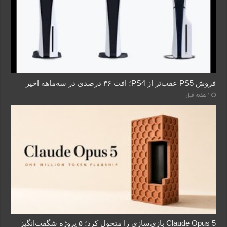
فروش PS5 عقب‌تر از PS4؛ افت ۳۶ درصدی در سه‌ماهه اخیر
1 هفته قبل
Claude Opus 5 بازی‌سازی را متحول کرد؛ ۵ پروژه شگفت‌انگیز