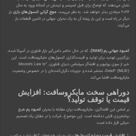
نشان می‌دهند که اوضاع برای فیل اسپنسر و تیمش در آستانه ورود به سال
۲۰۲۶ میلادی بدتر خواهد شد. به نظر می‌رسد،
موج گرانی کنسول‌های بازی
بار
دیگر در راه است و این بار ریشه آن به یک بحران جهانی در تامین قطعات باز
می‌گردد.
کمبود جهانی رم (RAM)
، که در حال حاضر دامن‌گیر بازار فناوری در آمریکا شده،
بزرگترین تهدید برای تولید و قیمت‌گذاری کنسول‌های مایکروسافت است. این
خبر از سوی یوتیوبر و افشاگر سرشناس دنیای فناوری، “Moore’s Law Is
Dead” (MLID)، منتشر شده و جزییات نگران‌کننده‌ای را در خصوص وضعیت
مایکروسافت افشا می‌کند.
دوراهی سخت مایکروسافت: افزایش
قیمت یا توقف تولید؟
بر اساس این افشاگری، مایکروسافت برای مقابله با بحران
کمبود رم
هیچ
برنامه‌ریزی قبلی نداشته است. این موضوع، شرکت را در مقابل یک تصمیم
حیاتی قرار داده است:
افزایش قیمت دوباره کنسول‌ها:
برای جبران هزینه‌های گزاف تولید و تامین