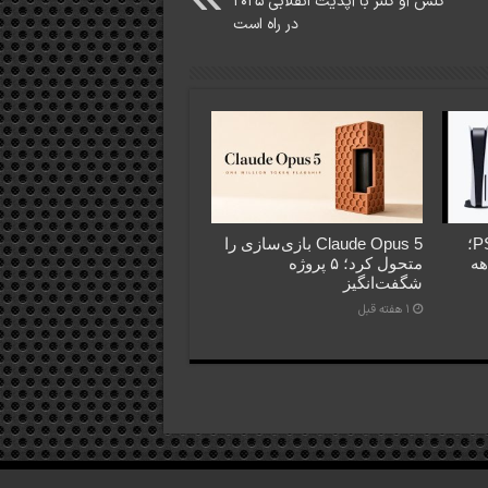
کلش آو کلنز با آپدیت انقلابی ۲۰۲۵
در راه است
فروش PS5 عقب‌تر از PS4؛
Claude Opus 5 بازی‌سازی را
اهه
متحول کرد؛ ۵ پروژه
شگفت‌انگیز
1 هفته قبل