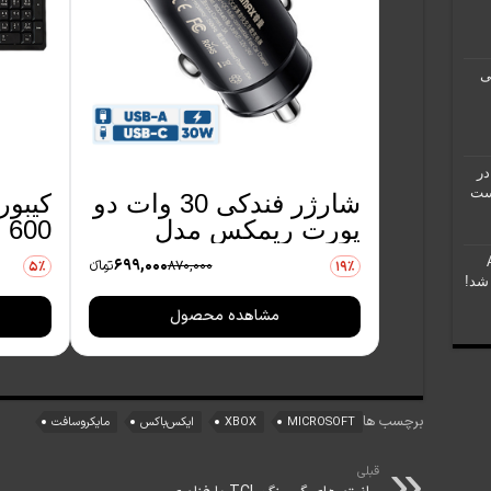
ی
در
است
شارژر فندکی 30 وات دو
پورت ریمکس مدل
600 با حروف فارسی
RCC440
699,000
870,000
تومانءء
5٪
19٪
 شد!
مشاهده محصول
برچسب ها
MICROSOFT
XBOX
ایکس‌باکس
مایکروسافت
قبلی