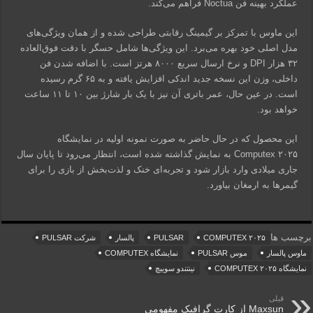
عملکرد بهینه فن Noctua فراهم می‌کند.
این ماوس با تمرکز بر گیمینگ رقابتی طراحی شده و از همان ویژگی‌های
مدل اصلی خود بهره می‌برد. این ویژگی‌ها شامل حسگر با دقت فوق‌العاده
۳۲ هزار DPI و نرخ ارسال سریع ۸۰۰۰ هرتز است. با اضافه شدن فن
داخلی، وزن این نسخه جدید اندکی افزایش یافته و به ۶۵ گرم رسیده
است. در عین حال، عمر باتری آن نیز با یک بار شارژ بین ۱۰ تا ۱۱ ساعت
خواهد بود.
این محصول که در حال حاضر به صورت نمونه اولیه در نمایشگاه
Computex ۲۰۲۵ به نمایش گذاشته شده است، انتظار می‌رود تا پایان سال
جاری میلادی وارد بازار شود و تجربه‌ای خنک و لذت‌بخش از بازی را برای
گیمرها به ارمغان بیاورد.
برچسب ها
COMPUTEX ۲۰۲۵
PULSAR
پالسار
شرکت PULSAR
ماوس پالسار
موس PULSAR
نمایشگاه COMPUTEX
نمایشگاه COMPUTEX ۲۰۲۵
نینتندو سوییچ
قبلی
Maxsun از کارت گرافیک مفهومی