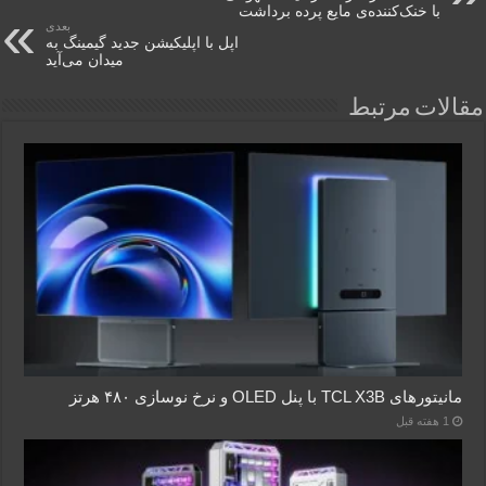
با خنک‌کننده‌ی مایع پرده برداشت
بعدی
اپل با اپلیکیشن جدید گیمینگ به
میدان می‌آید
مقالات مرتبط
مانیتورهای TCL X3B با پنل OLED و نرخ نوسازی ۴۸۰ هرتز
1 هفته قبل