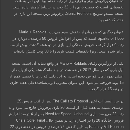
ده عنوان پرفروش برتر و قرارگیری در رتبه هفتم بود. این امر به علت
تخفیفاتی است که قیمت بازی را تا 32 پوند در بریتانیا کاهش داده است.
نسخه نینتندو سوییچ Sonic Frontiers، پرفروش‌ترین نسخه این بازی در
هفته گذشته بود.
عنوان دیگری که همچنان از تخفیف سود می‌برد، Mario + Rabbids:
Sparks of Hope است که پس از افزایش فروش 50 درصدی، دوباره در
رتبه 9 قرار گرفت. فروش هفتگی این بازی در دو هفته گذشته بیش از سه
برابر شده است، زیرا تخفیفات قیمت بازی را تا 30 پوند کاهش داده‌اند.
یکی از بزرگترین رقبای Mario + Rabbids در واقع دنباله آن است. نسخه
اول بازی که در سال 2017 عرضه شد، در چند ماه گذشته یکی از پایه‌های
اصلی نمودارهای فورش بوده است، به این دلیل که بازی با قیمتی کمتر از
15 پوند فروخته می‌شود. این عنوان محبوب (یوبی‌سافت) طی هفته جاری
در رتبه 15 قرار گرفت.
در بین انتشارات اخیر، The Callisto Protocol پس از افت فروش 25
درصدی نسبت به هفته قبل، از لیست 20 بازی پرفروش خارج می‌شود و به
رتبه 22 می‌رسد. بازی Need for Speed: Unbound پس از 4 درصد افزایش
فروش، جایگاه 28 را در اختیار دارد. در همین حال، Crisis Core: Final
Fantasy VII Reunion به دلیل کاهش ۷۶ درصدی فروش در هفته دوم، 22