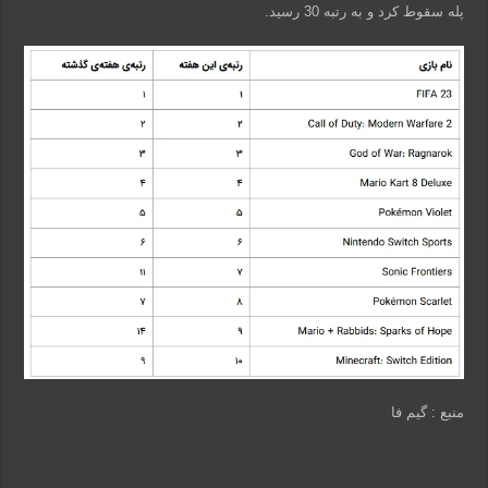
پله سقوط کرد و به رتبه 30 رسید.
منبع : گیم فا