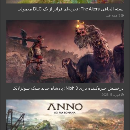
بسته الحاقی The Alters؛ تجربه‌ای فراتر از یک DLC معمولی
3 هفته قبل
درخشش خیره‌کننده بازی Nioh 3؛ پادشاه جدید سبک سولزلایک
فوریه 5, 2026