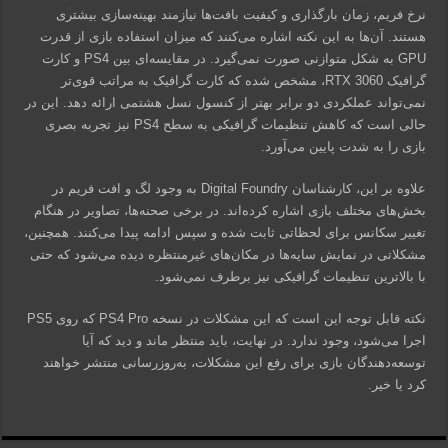
نرخ فریم، زمان بارگذاری و کیفیت بافت‌ها نیازمند بهینه‌سازی بیشتری
هستند. آن‌ها به این نکته اشاره می‌کنند که میزان استفاده بازی از قدرت
GPU به شکل متوازنی صورت نمی‌گیرد. در مقایسه‌ای بین PS4 و کارت
گرافیک RTX 3060، مشخص شده که کارت گرافیک به مراتب قوی‌تر
نمی‌تواند عملکردی دو برابر بهتر از کنسول نسل هشتمی ارائه دهد. این در
حالی است که کاهش تنظیمات گرافیکی به سطح PS4 نیز تجربه بصری
بازی را به شدت پایین می‌آورد.
علاوه بر این، کارشناسان Digital Foundry به وجود لگ و افت فریم در
بخش‌های مختلف بازی اشاره کرده‌اند. در برخی صحنه‌ها، تصاویر در هنگام
تغییر سکانس برای لحظاتی ثابت شده و سپس ادامه پیدا می‌کنند. همچنین،
مشکلاتی در نمایش سایه‌ها در مکان‌های غیرمنتظره دیده می‌شود که حتی
با بالاترین تنظیمات گرافیکی نیز برطرف نمی‌شود.
نکته قابل توجه این است که این مشکلات در نسخه PS4 Pro که روی PS5
اجرا می‌شود، وجود ندارد. در نهایت، باید منتظر ماند و دید که آیا
توسعه‌دهندگان بازی برای رفع این مشکلات، به‌روزرسانی منتشر خواهند
کرد یا خیر.