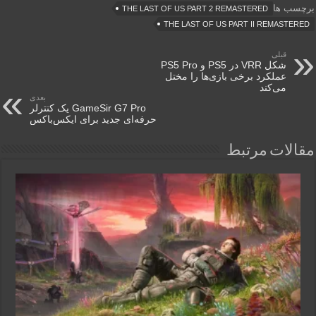
برچسب ها
THE LAST OF US PART 2 REMASTERED
THE LAST OF US PART II REMASTERED
قبلی
شکل VRR در PS5 و PS5 Pro
عملکرد برخی بازی‌ها را مختل
می‌کند
بعدی
GameSir G7 Pro یک کنترلر
حرفه‌ای جدید برای ایکس‌باکس
مقالات مرتبط