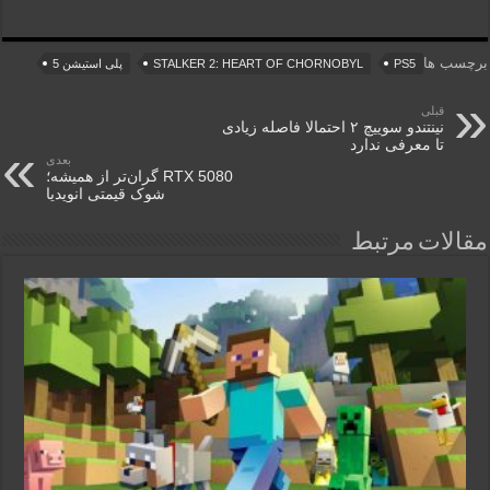
برچسب ها
PS5
STALKER 2: HEART OF CHORNOBYL
پلی استیشن 5
قبلی
نینتندو سوییچ ۲ احتمالا فاصله زیادی
تا معرفی ندارد
بعدی
RTX 5080 گران‌تر از همیشه؛
شوک قیمتی انویدیا
مقالات مرتبط