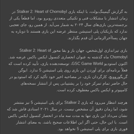
به گزارش گیمینگ‌بولت، با اینکه بازی Stalker 2: Heart of Chornobyl در
زمان انتشار با مشکلات فنی و تکنیکی متعددی روبرو بود، اما قطعاً یکی از
برجسته‌ترین بازی‌های سال ۲۰۲۴ به شمار می‌آید. از همین رو، جای تعجبی
ندارد که بازیکنان پلی استیشن منتظر عرضه این بازی هستند تا دوباره به
جهان پساآخرالزمانی آن قدم بگذارند.
بازی تیراندازی اول‌شخص، جهان باز و بقا محور Stalker 2: Heart of
Chornobyl ماه گذشته به عنوان انحصاری کنسول ایکس باکس عرضه شد.
اکنون استودیو GSC Game World، توسعه‌دهنده بازی، تأیید کرده است که
فعلاً برنامه‌ای برای آوردن این بازی روی پلی استیشن 5 ندارد. ایوگن
گریگوروویچ، کارگردان بازی، در مصاحبه اخیر خود تأکید کرد که استودیو در
حال حاضر تمام تمرکز خود را بر پشتیبانی پس از انتشار نسخه‌های
کامپیوتر و ایکس باکس معطوف کرده است.
هرچند انتظار می‌رود که بازی Stalker 2 برای پلی استیشن 5 نیز منتشر
شود، اما زمان دقیق آن مشخص نیست. در سال ۲۰۲۱ اسنادی فاش شد که
نشان می‌داد این بازی تنها به مدت سه ماه در انحصار کنسول ایکس باکس
است. با این حال، حتی اگر این اطلاعات صحیح باشد، به معنای انتشار
فوری بازی برای پلی استیشن 5 نخواهد بود.