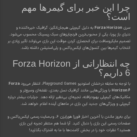
چرا این خبر برای گیمرها مهم
است؟
سری
Forza Horizon
به دلیل گیم‌پلی هیجان‌انگیز، گرافیک خیره‌کننده و
دنیای باز پویا، یکی از محبوب‌ترین فرنچایزهای سبک ریسینگ محسوب می‌شود.
تصمیم مایکروسافت برای انحصاری کردن موقت این بازی می‌تواند تأثیر زیادی بر
انتخاب گیمرها بین کنسول‌های ایکس‌باکس و پلی‌استیشن داشته باشد.
چه انتظاراتی از Forza Horizon
6 داریم؟
با توجه به سابقه درخشان استودیو Playground Games، انتظار می‌رود
Forza
Horizon 6
با ویژگی‌هایی مانند گرافیک نسل بعدی، نقشه‌ای وسیع‌تر و
مکانیک‌های گیم‌پلی بهبودیافته، تجربه‌ای بی‌نظیر ارائه دهد. جزئیات بیشتر درباره
گیم‌پلی و ویژگی‌های جدید این بازی در ماه‌های آینده اعلام خواهد شد.
برای به‌روز ماندن با آخرین اخبار فورزا هورایزن ۶، وب‌سایت رسمی ایکس‌باکس و
صفحات رسمی این بازی را دنبال کنید. آیا شما هم منتظر تجربه این بازی
هستید؟ نظرات خود را در بخش کامنت‌ها با ما به اشتراک بگذارید!