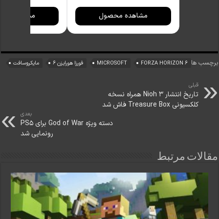
10000
10000
میلی‌آمپرساعت به
میلی‌آمپرسا
مشاهده محصول
مشاهده مح
همراه سه کابل
همراه کابل
USB-A، USB-C و
تبدیل USB-
لایتنینگ
C به لایتنینگ
برچسب ها
FORZA HORIZON 6
MICROSOFT
فورزا هورایزن ۶
مایکروسافت
قبلی
تاریخ انتشار Nioh 3 همراه نسخه
کلکسیونی Treasure Box فاش شد
بعدی
دسته ویژه God of War برای PS5
رونمایی شد
مقالات مرتبط