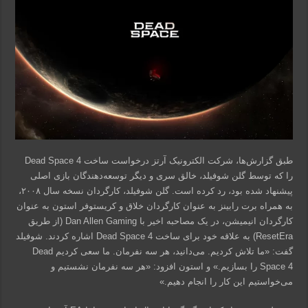
طبق گزارش‌ها، شرکت الکترونیک آرتز درخواست ساخت Dead Space 4
را که توسط گلن شوفیلد، خالق سری و دیگر توسعه‌دهندگان بازی اصلی
پیشنهاد شده بود، رد کرده است. گلن شوفیلد، کارگردان نسخه سال ۲۰۰۸،
به همراه برت رابینز به عنوان کارگردان خلاق و کریستوفر استون به عنوان
کارگردان انیمیشن، در یک مصاحبه اخیر با Dan Allen Gaming (از طریق
ResetEra) به علاقه خود برای ساخت Dead Space 4 اشاره کردند. شوفیلد
گفت: «ما تلاش کردیم. می‌دانید، هر سه نفرمان. ما سعی کردیم Dead
Space 4 را بسازیم.» و استون افزود: «هر سه نفرمان نشستیم و
می‌خواستیم این کار را انجام دهیم.»