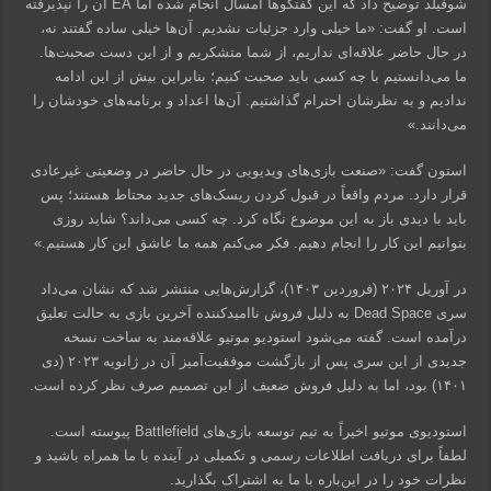
شوفیلد توضیح داد که این گفتگوها امسال انجام شده اما EA آن را نپذیرفته
است. او گفت: «ما خیلی وارد جزئیات نشدیم. آن‌ها خیلی ساده گفتند نه،
در حال حاضر علاقه‌ای نداریم، از شما متشکریم و از این دست صحبت‌ها.
ما می‌دانستیم با چه کسی باید صحبت کنیم؛ بنابراین بیش از این ادامه
ندادیم و به نظرشان احترام گذاشتیم. آن‌ها اعداد و برنامه‌های خودشان را
می‌دانند.»
استون گفت: «صنعت بازی‌های ویدیویی در حال حاضر در وضعیتی غیرعادی
قرار دارد. مردم واقعاً در قبول کردن ریسک‌های جدید محتاط هستند؛ پس
باید با دیدی باز به این موضوع نگاه کرد. چه کسی می‌داند؟ شاید روزی
بتوانیم این کار را انجام دهیم. فکر می‌کنم همه ما عاشق این کار هستیم.»
در آوریل ۲۰۲۴ (فروردین ۱۴۰۳)، گزارش‌هایی منتشر شد که نشان می‌داد
سری Dead Space به دلیل فروش ناامیدکننده آخرین بازی به حالت تعلیق
درآمده است. گفته می‌شود استودیو موتیو علاقه‌مند به ساخت نسخه
جدیدی از این سری پس از بازگشت موفقیت‌آمیز آن در ژانویه ۲۰۲۳ (دی
۱۴۰۱) بود، اما به دلیل فروش ضعیف از این تصمیم صرف نظر کرده است.
استودیوی موتیو اخیراً به تیم توسعه بازی‌های Battlefield پیوسته است.
لطفاً برای دریافت اطلاعات رسمی و تکمیلی در آینده با ما همراه باشید و
نظرات خود را در این‌باره با ما به اشتراک بگذارید.