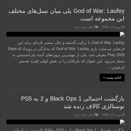
God of War: Laufey پلی میان نسل‌های مختلف
این مجموعه است
ژوئن 14, 2026
اخبار دنیای بازی
God of War: Laufey با ترکیب گذشته و حال، مسیر تازه‌ای برای این
فرنچایز می‌سازد بازی God of War: Laufey که به‌تازگی در رویداد State of
Play 2026 معرفی شد، یکی از مهم‌ترین پروژه‌های آینده پلی‌استیشن به
شمار می‌رود. این عنوان که بازیکنان را در نقش لوفی (فِی)، همسر
کریتوس، …
ادامه پست »
بازگشت احتمالی Black Ops 1 و 2 به PS5
نوستالژی کالاف زنده شد
ژوئن 10, 2026
اخبار دنیای بازی
بازگشت احتمالی Black Ops 1 و 2 به PS5 و PS4؛ اکتیویژن در آستانه