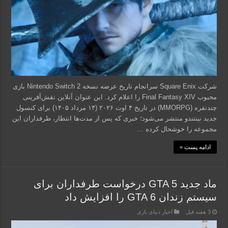
شرکت Square Enix سرانجام تاریخ عرضه نسخه Nintendo Switch 2 بازی
محبوب Final Fantasy XIV را اعلام کرد. این عنوان آنلاین نقش‌آفرینی
چندنفره (MMORPG) در تاریخ ۴ اوت ۲۰۲۶ (۱۴ مرداد ۱۴۰۵) برای کنسول
جدید نینتندو منتشر می‌شود؛ خبری که پس از مدت‌ها انتظار، طرفداران این
مجموعه را خوشحال کرده …
ادامه پست »
ماد جدید GTA 5 درخواست طرفداران برای
سیستم زندان GTA 6 را افزایش داد
3 هفته قبل
اخبار دنیای بازی