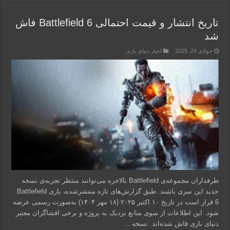
تاریخ انتشار و قیمت احتمالی Battlefield 6 فاش
شد
جولای 24, 2025
اخبار دنیای بازی
طرفداران مجموعه‌ی Battlefield بالاخره می‌توانند منتظر تجربه‌ی نسخه
جدید این سری باشند. طبق گزارش‌های تازه منتشرشده، بازی Battlefield
6 قرار است در تاریخ ۱۰ اکتبر ۲۰۲۵ (۱۸ مهر ۱۴۰۴) به‌صورت رسمی عرضه
شود. این اطلاعات از سوی منابع نزدیک به پروژه و برخی افشاگران معتبر
دنیای بازی فاش شده‌اند. نسخه …