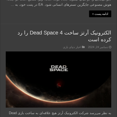
هوش مصنوعی جایگزین تسترهای انسانی شود. EA در پتنت خود، به …
ادامه پست »
الکترونیک آرتز ساخت Dead Space 4 را رد
کرده است
دسامبر 24, 2024
اخبار دنیای بازی
به نظر می‌رسد شرکت الکترونیک آرتز هیچ علاقه‌ای به ساخت بازی Dead