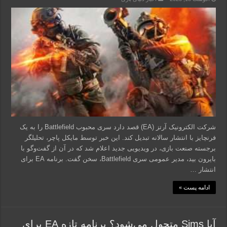
شرکت الکترونیک آرتز (EA) قصد دارد سری محبوب Battlefield را به یک
فرنچایز با انتشار سالانه تبدیل کند. این خبر توسط مایکل پاچر، تحلیلگر
برجسته صنعت بازی، در ویدیویی جدید اعلام شد که در آن از گفت‌وگو با
بایرون بید، مدیر عمومی سری Battlefield، سخن گفت. برنامه EA برای
انتشار …
ادامه پست »
آیا Sims متحول می‌شود؟ برنامه‌ تازه EA برای