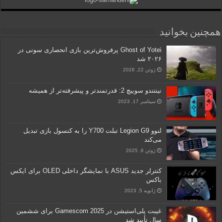
همچنین بخوانید
Ghost of Yotei پرفروش‌ترین بازی انحصاری سونی در
۲۰۲۶ شد
ژوئن 22, 2026
نینتندو سوییچ 2: قدرتمندتر و پیشرفته‌تر از همیشه
سپتامبر 17, 2023
لنوو Legion G9 تبلت Y700 را به کنسول بازی تبدیل
می‌کند
ژوئن 6, 2025
کنترلر جدید ASUS با نمایشگر داخلی OLED برای ایکس
باکس
ژانویه 5, 2023
غیبت پلی‌استیشن در Gamescom 2025 برای ششمین
سال تأیید شد