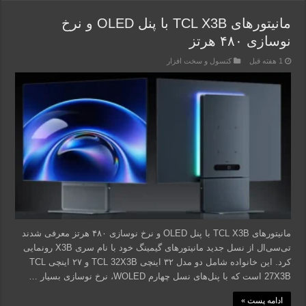
مانیتورهای TCL X3B با پنل OLED و نرخ
نوسازی ۴۸۰ هرتز
1 هفته قبل
کنسول و سخت افزار
مانیتورهای TCL X3B با پنل OLED و نرخ نوسازی ۴۸۰ هرتز معرفی شدند
تی‌سی‌ال از نسل جدید مانیتورهای گیمینگ خود با نام سری X3B رونمایی
کرد. این خانواده شامل دو مدل ۳۲ اینچی TCL 32X3B و ۲۷ اینچی TCL
27X3B است که با پنل‌های نسل چهارم WOLED، نرخ نوسازی بسیار …
ادامه پست »