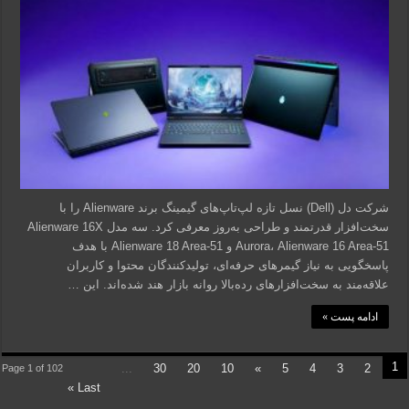
شرکت دل (Dell) نسل تازه لپ‌تاپ‌های گیمینگ برند Alienware را با
سخت‌افزار قدرتمند و طراحی به‌روز معرفی کرد. سه مدل Alienware 16X
Aurora، Alienware 16 Area-51 و Alienware 18 Area-51 با هدف
پاسخگویی به نیاز گیمرهای حرفه‌ای، تولیدکنندگان محتوا و کاربران
علاقه‌مند به سخت‌افزارهای رده‌بالا روانه بازار هند شده‌اند. این …
ادامه پست »
1
...
30
20
10
»
5
4
3
2
Page 1 of 102
Last »