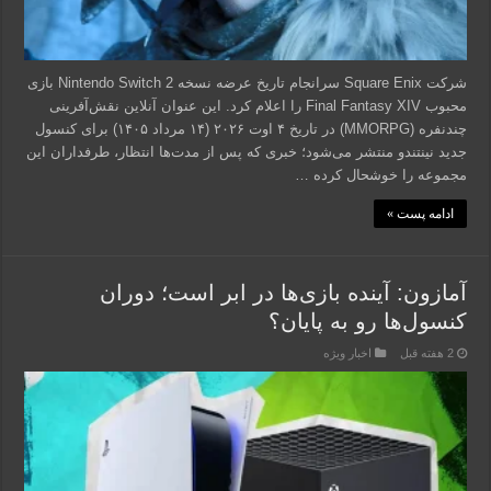
شرکت Square Enix سرانجام تاریخ عرضه نسخه Nintendo Switch 2 بازی
محبوب Final Fantasy XIV را اعلام کرد. این عنوان آنلاین نقش‌آفرینی
چندنفره (MMORPG) در تاریخ ۴ اوت ۲۰۲۶ (۱۴ مرداد ۱۴۰۵) برای کنسول
جدید نینتندو منتشر می‌شود؛ خبری که پس از مدت‌ها انتظار، طرفداران این
مجموعه را خوشحال کرده …
ادامه پست »
آمازون: آینده بازی‌ها در ابر است؛ دوران
کنسول‌ها رو به پایان؟
2 هفته قبل
اخبار ویژه