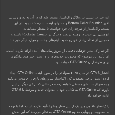
این خبر در پستی در وبلاگ راک‌استار منتشر شد که در آن به به‌روزرسانی
اخیر Bottom Dollar Bounties و محتوای آینده اشاره شده بود. در این
پست، راک‌استار از طرفداران خود خواست تا منتظر مسابقات
اتومبیل‌رانی جدید در زمینه دریفت و درگ در Rockstar Creator باشند و
همچنین از تعداد زیادی خودرو جدید، آیتم‌های جذاب و موارد دیگر خبر داد.
اگرچه راک‌استار جزئیات دقیقی از به‌روزرسانی‌های آینده ارائه نکرده است،
اما تأیید این موضوع که محتویات جدیدی در راه است، خبر هیجان‌انگیزی
برای طرفداران GTA Online خواهد بود.
انتشار GTA 6 در سال ۲۰۲۵ سؤالاتی را در مورد آینده GTA Online ایجاد
کرده است. برخی معتقدند که راک‌استار سرورهای بازی را خاموش می‌کند
و به سراغ دنباله‌ای مستقل خواهد رفت، در حالی که برخی دیگر بر این
باورند که GTA Online به تکامل خود با محتوای جدید و مرتبط با GTA 6
ادامه خواهد داد.
راک‌استار تاکنون هیچ یک از این سناریوها را تأیید نکرده است، اما با توجه
به محبوبیت و پویایی مداوم GTA Online، به نظر می‌رسد که این بخش