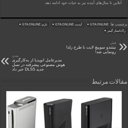
آنلاین تا سال‌های آینده نیز به حیات خود ادامه دهد.
برچسب ها
GTA ONLINE
آپدیت GTA ONLINE
بازی GTA ONLINE
راک‌استار گیمز
قبلی
نینتندو سوییچ لایت با طرح زلدا
رونمایی شد!
بعدی
مدیرعامل انویدیا از به‌کارگیری
هوش مصنوعی پیشرفته در نسل
جدید DLSS خبر داد
مقالات مرتبط