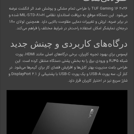
TUF Gaming 16 2026 با طراحی تمام مشکی و پوشش ضد اثر انگشت عرضه
می‌شود. این دستگاه موفق به دریافت استاندارد نظامی MIL-STD-810H شده و
در برابر ضربه، لرزش و تغییرات دمایی مقاومت بالایی دارد. همچنین لولای 180
درجه‌ای نمایشگر امکان استفاده راحت‌تر در شرایط مختلف را فراهم می‌کند.
درگاه‌های کاربردی و چینش جدید
ایسوس برای بهبود تجربه کاربران، برخی درگاه‌های اصلی مانند HDMI، پورت
شبکه RJ45 و ورودی برق را به بخش پشتی دستگاه منتقل کرده است. این
طراحی باعث مدیریت بهتر کابل‌ها و افزایش فضای کار برای گیمرها می‌شود. در
کنار آن، سه پورت USB-A و یک پورت USB-C با پشتیبانی از DisplayPort 2.1 و
شارژ سریع نیز در اختیار کاربران قرار دارد.