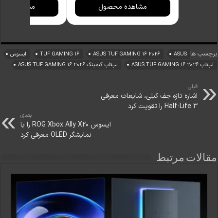
میلی‌آمپرساعت به
میلی‌آمپرسا
مشاهده محصول
مشاهده مح
همراه سه کابل
همراه کابل
USB-A، USB-C و
تبدیل USB-
لایتنینگ
C به لایتنینگ
برچسب ها
ASUS
ASUS TUF GAMING 16 2026
TUF GAMING 16
ایسوس
لپ‌تاپ ASUS TUF GAMING 16 2026
لپ‌تاپ گیمینگ ASUS TUF GAMING 16 2026
قبلی
اشاره تازه جف کیلی، شایعات معرفی
Half-Life 3 را تقویت کرد
بعدی
ایسوس ROG Xbox Ally X20 را با
نمایشگر OLED معرفی کرد
مقالات مرتبط