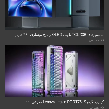
مانیتورهای TCL X3B با پنل OLED و نرخ نوسازی ۴۸۰ هرتز
1 هفته قبل
کیبورد گیمینگ Lenovo Legion R7 RT75 معرفی شد
2 هفته قبل