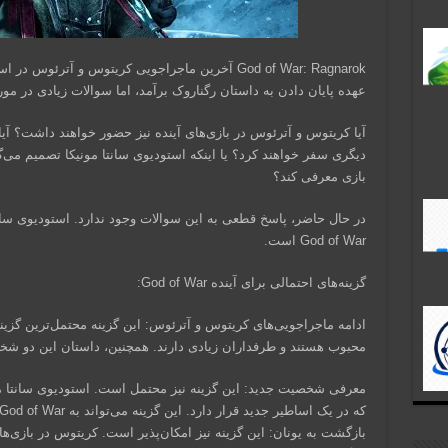
God of War: Ragnarok آخرین ماجراجویی کریتوس و آترئ
عهده پایان دادن به داستان رگناروک برآمد، اما سوالات زیادی در مور
آیا کریتوس و آترئوس در بازی‌های آینده نیز حضور خواهند داشت؟ آ
دیگری سفر خواهند کرد؟ یا اینکه استودیوی سانتا مونیکا تصمیم می
بازی معرفی کند؟
در حال حاضر، پاسخ قطعی به این سوالات وجود ندارد. استودیوی سانتا 
God of War است.
گزینه‌های احتمالی برای آینده God of War:
ادامه ماجراجویی‌های کریتوس و آترئوس: این گزینه محتمل‌ترین گ
محبوب هستند و طرفداران زیادی دارند. همچنین، داستان این دو شخ
معرفی شخصیت جدید: این گزینه نیز محتمل است. استودیوی سانتا م
که در یک اساطیر جدید قرار دارد. این گزینه می‌تواند به God of War تنوع بیشتری ببخشد.