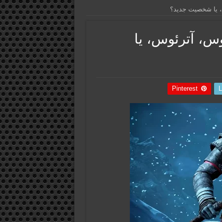
ه با کریتوس، آترئوس، یا
Pinterest
L