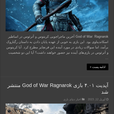
God of War: Ragnarok آخرین ماجراجویی کریتوس و آترئوس در اساطیر
اسکاندیناوی بود. این بازی به خوبی از عهده پایان دادن به داستان رگناروک
برآمد، اما سوالات زیادی در مورد آینده این فرنچایز مطرح کرد. آیا کریتوس
و آترئوس در بازی‌های آینده نیز حضور خواهند داشت؟ آیا این دو شخصیت
…
ادامه پست »
آپدیت ۴.۰۱ بازی God of War Ragnarok منتشر
شد
آوریل 12, 2023
اخبار دنیای بازی