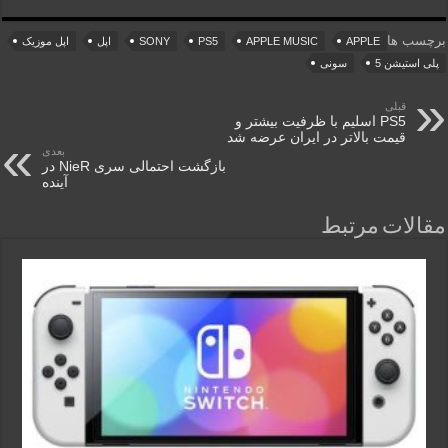
برچسب ها
APPLE
APPLE MUSIC
PS5
SONY
اپل
اپل موزیک
پلی استیشن 5
سونی
قبلی
PS5 اسلیم با ظرفیت بیشتر و
قیمت بالاتر در ایران عرضه شد
بعدی
بازگشت احتمالی سری NieR در
آینده
مقالات مرتبط