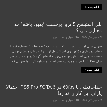
ادامه پست »
پلی استیشن 5 پرو: برچسب “بهبود یافته” چه
معنایی دارد؟
مارس 30, 2024
کنسول و سخت افزار
سونی برای اولین بار در PS4 Pro از عبارت “Enhanced” استفاده کرد تا
نشان دهد بازی مذکور روی این کنسول از نرخ فریم یا رزولوشن بهتری
نسبت به مدل استاندارد بهره می‌برد. حالا طبق گزارش‌های جدید، سونی
برای PS5 Pro نیز از همین سیستم استفاده خواهد کرد. اما سوالی که …
ادامه پست »
خداحافظی با 60fps در GTA 6؟ PS5 Pro احتمالا
یارای این کار را ندارد!
مارس 22, 2024
کنسول و سخت افزار