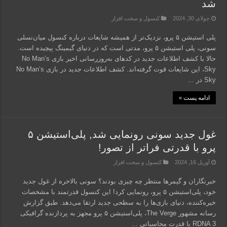
شد
جولای 30, 2024
کنسول و سخت افزار
پلی استیشن ۵ پرو، نزدیک‌تر از همیشه شایعات درباره کنسول میان‌نسلی
سونی، پلی استیشن ۵ پرو، مدتی است که در دنیای گیمینگ پیچیده است.
حالا با کشف اطلاعات جدید در کدهای به‌روزرسانی اخیر بازی No Man’s
Sky، این شایعات قوت گرفته‌اند. کشف اطلاعات جدید در بازی No Man’s
Sky در …
ادامه پست »
غول جدید سونی رونمایی شد, پلی‌استیشن ۵
پرو با قدرتی فراتر از تصور!
آوریل 16, 2024
کنسول و سخت افزار
خبرنگاران و گیمرها منتظر چه چیزی بودند؟ سونی بالاخره از غول جدید
خود، پلی‌استیشن ۵ پرو، رونمایی کرد! این کنسول قدرتمند با مشخصات
خیره‌کننده، دنیای بازی‌ها را به سطحی جدید ارتقا می‌دهد. طبق گزارش
رسانه مشهور The Verge، پلی‌استیشن ۵ پرو مجهز به پردازنده گرافیکی
RDNA 3 با قدرت محاسباتی …