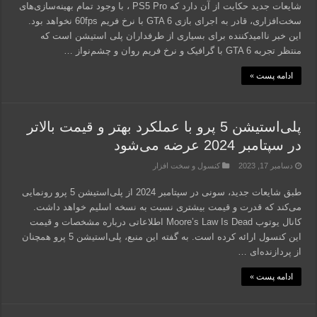
شایعات جدید حکایت از آن دارد که PS5 Pro ، با وجود تمام بهینه‌سازی‌های
سخت‌افزاری، قادر به اجرای بازی GTA 6 با نرخ فریم 60fps نخواهد بود.
این خبر ناامیدکننده برای بسیاری از طرفداران پلی استیشن است که
منتظر تجربه GTA 6 با گرافیک و نرخ فریم روان و چشم‌نواز …
ادامه پست »
پلی‌استیشن 5 پرو با عملکرد بهتر و قیمت بالاتر
در سپتامبر 2024 عرضه می‌شود
دسامبر 17, 2023
کنسول و سخت افزار
طبق شایعات جدید، سونی در سپتامبر 2024 از پلی‌استیشن 5 پرو رونمایی
می‌کند که قدرت و قیمت بیشتری نسبت به نسخه اسلیم خواهد داشت.
کانال یوتوب Moore’s Law Is Dead اطلاعاتی درباره مشخصات و قیمت
این کنسول ارائه کرده است. به گفته این منبع، پلی‌استیشن 5 پرو همچنان
از پردازنده‌ای …
ادامه پست »